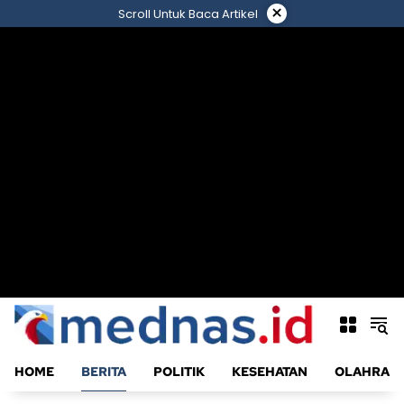
Langsung
×
Scroll Untuk Baca Artikel
ke
konten
HOME
BERITA
POLITIK
KESEHATAN
OLAHRAG