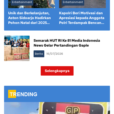
Entertainment
Entertainment
Unik dan Berkelanjutan,
Kapolri Beri Motivasi dan
Aston Sidoarjo Hadirkan
Apresiasi kepada Anggota
Pohon Natal dari 2025
Polri Terdampak Bencana
Bonggol Nanas.
di Sumbar.
Semarak HUT RI Ke 81 Media Indonesia
News Gelar Pertandingan Gaple
Berita
16/07/2026
Selengkapnya