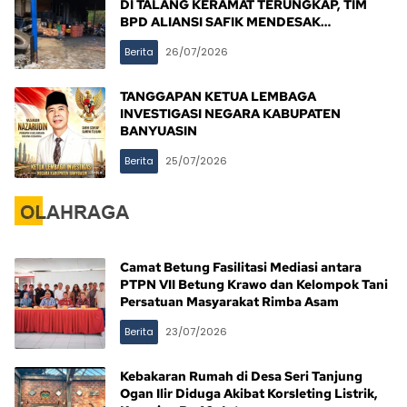
DI TALANG KERAMAT TERUNGKAP, TIM
BPD ALIANSI SAFIK MENDESAK
PENINDAKAN TEGAS PEMERINTAH
Berita
26/07/2026
BANYUASIN
TANGGAPAN KETUA LEMBAGA
INVESTIGASI NEGARA KABUPATEN
BANYUASIN
Berita
25/07/2026
Camat Betung Fasilitasi Mediasi antara
PTPN VII Betung Krawo dan Kelompok Tani
Persatuan Masyarakat Rimba Asam
Berita
23/07/2026
Kebakaran Rumah di Desa Seri Tanjung
Ogan Ilir Diduga Akibat Korsleting Listrik,