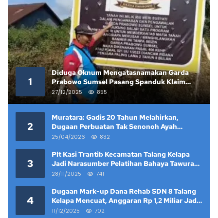
Diduga Oknum Mengatasnamakan Garda
1
Prabowo Sumsel Pasang Spanduk Klaim
Lahan yang Telah Diputus Pengadilan
27/12/2025
855
Muratara: Gadis 20 Tahun Melahirkan,
2
Dugaan Perbuatan Tak Senonoh Ayah
Kandung Mencuat
25/04/2026
832
Plt Kasi Trantib Kecamatan Talang Kelapa
3
Jadi Narasumber Pelatihan Bahaya Tawuran
dan Narkoba di Keramat Raya
28/11/2025
741
Dugaan Mark-up Dana Rehab SDN 8 Talang
4
Kelapa Mencuat, Anggaran Rp 1,2 Miliar Jadi
Sorotan
11/12/2025
702