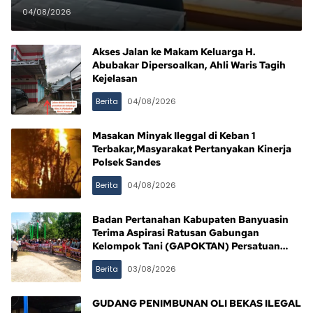
KEMBALIKAN UANG KERUGIAN
04/08/2026
NEGARA Rp10,5 MILIAR, SISA
Rp116,7 MILIAR DIJANJI LUNAS 12
Akses Jalan ke Makam Keluarga H.
Abubakar Dipersoalkan, Ahli Waris Tagih
BULAN
Kejelasan
Berita
04/08/2026
Masakan Minyak Ileggal di Keban 1
Terbakar,Masyarakat Pertanyakan Kinerja
Polsek Sandes
Berita
04/08/2026
Badan Pertanahan Kabupaten Banyuasin
Terima Aspirasi Ratusan Gabungan
Kelompok Tani (GAPOKTAN) Persatuan
Masyarakat Rimba Asam
Berita
03/08/2026
GUDANG PENIMBUNAN OLI BEKAS ILEGAL