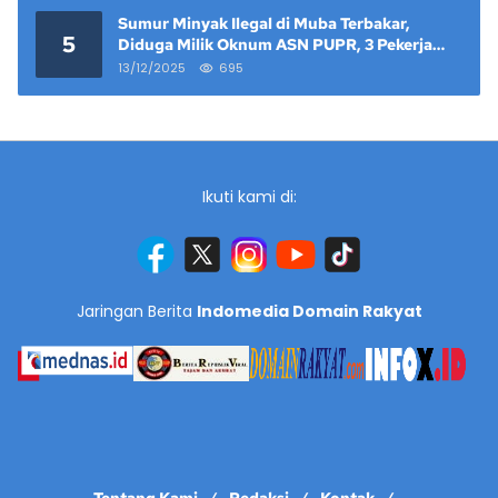
Sumur Minyak Ilegal di Muba Terbakar,
5
Diduga Milik Oknum ASN PUPR, 3 Pekerja
Tewas
13/12/2025
695
Ikuti kami di:
Jaringan Berita
Indomedia Domain Rakyat