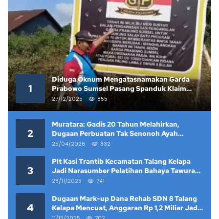
Diduga Oknum Mengatasnamakan Garda
1
Prabowo Sumsel Pasang Spanduk Klaim
Lahan yang Telah Diputus Pengadilan
27/12/2025
855
Muratara: Gadis 20 Tahun Melahirkan,
2
Dugaan Perbuatan Tak Senonoh Ayah
Kandung Mencuat
25/04/2026
832
Plt Kasi Trantib Kecamatan Talang Kelapa
3
Jadi Narasumber Pelatihan Bahaya Tawuran
dan Narkoba di Keramat Raya
28/11/2025
741
Dugaan Mark-up Dana Rehab SDN 8 Talang
4
Kelapa Mencuat, Anggaran Rp 1,2 Miliar Jadi
Sorotan
11/12/2025
702