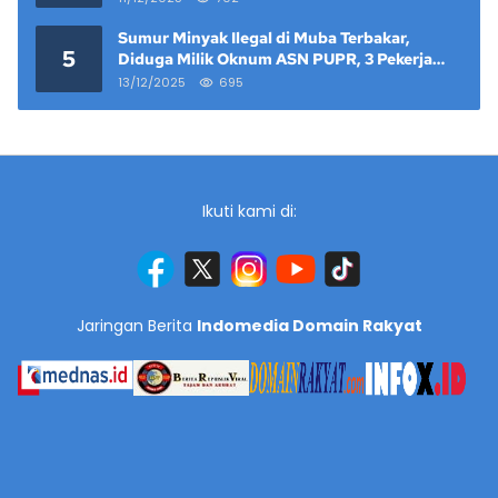
Sumur Minyak Ilegal di Muba Terbakar,
5
Diduga Milik Oknum ASN PUPR, 3 Pekerja
Tewas
13/12/2025
695
Ikuti kami di:
Jaringan Berita
Indomedia Domain Rakyat