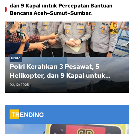
dan 9 Kapal untuk Percepatan Bantuan
Bencana Aceh–Sumut–Sumbar.
Berita
Polri Kerahkan 3 Pesawat, 5
Helikopter, dan 9 Kapal untuk
Percepatan Bantuan Bencana
02/12/2025
Aceh–Sumut–Sumbar..