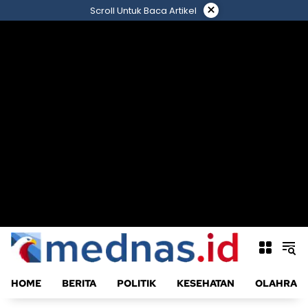
Langsung
×
Scroll Untuk Baca Artikel
ke
konten
HOME
BERITA
POLITIK
KESEHATAN
OLAHRAG