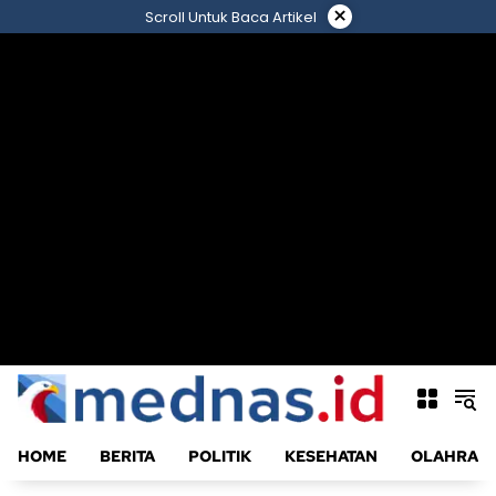
Langsung
×
Scroll Untuk Baca Artikel
ke
konten
HOME
BERITA
POLITIK
KESEHATAN
OLAHRAG