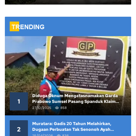
Negara.
Diduga Oknum Mengatasnamakan Garda
1
Prabowo Sumsel Pasang Spanduk Klaim
Lahan yang Telah Diputus Pengadilan
27/12/2025
858
Muratara: Gadis 20 Tahun Melahirkan,
2
Dugaan Perbuatan Tak Senonoh Ayah
Kandung Mencuat
25/04/2026
836