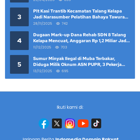
Plt Kasi Trantib Kecamatan Talang Kelapa
3
Jadi Narasumber Pelatihan Bahaya Tawuran
dan Narkoba di Keramat Raya
28/11/2025
742
Dugaan Mark-up Dana Rehab SDN 8 Talang
4
Kelapa Mencuat, Anggaran Rp 1,2 Miliar Jadi
Sorotan
11/12/2025
703
Sumur Minyak Ilegal di Muba Terbakar,
5
Diduga Milik Oknum ASN PUPR, 3 Pekerja
Tewas
13/12/2025
695
Ikuti kami di:
Jaringan Berita
Indomedia Domain Rakyat