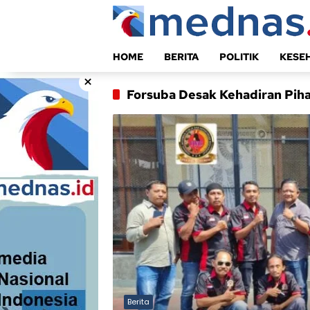
Langsung
ke
konten
HOME
BERITA
POLITIK
KESE
×
Forsuba Desak Kehadiran Piha
Berita