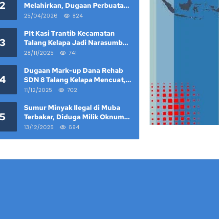
2
Melahirkan, Dugaan Perbuatan
Tak Senonoh Ayah Kandung
25/04/2026
824
Mencuat
Plt Kasi Trantib Kecamatan
3
Talang Kelapa Jadi Narasumber
Pelatihan Bahaya Tawuran dan
28/11/2025
741
Narkoba di Keramat Raya
Dugaan Mark-up Dana Rehab
4
SDN 8 Talang Kelapa Mencuat,
Anggaran Rp 1,2 Miliar Jadi
11/12/2025
702
Sorotan
Sumur Minyak Ilegal di Muba
5
Terbakar, Diduga Milik Oknum
ASN PUPR, 3 Pekerja Tewas
13/12/2025
694