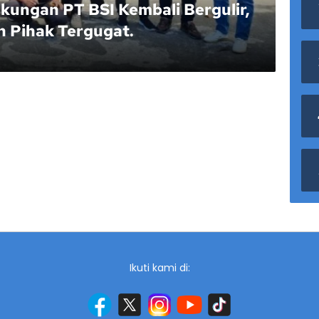
kungan PT BSI Kembali Bergulir,
n Pihak Tergugat.
Ikuti kami di: