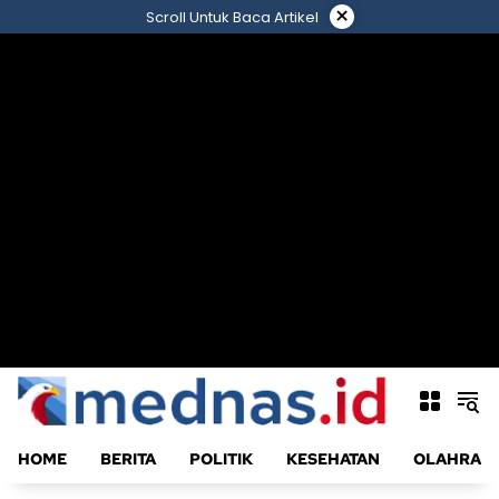
Langsung
×
Scroll Untuk Baca Artikel
ke
konten
HOME
BERITA
POLITIK
KESEHATAN
OLAHRAG