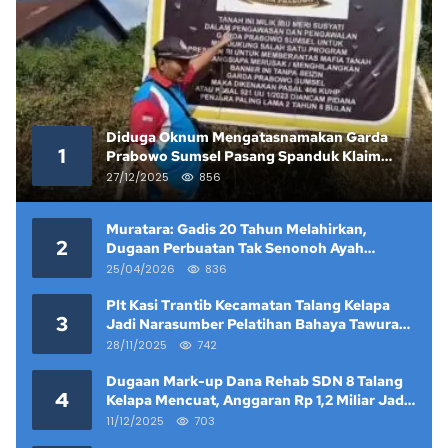
Diduga Oknum Mengatasnamakan Garda
1
Prabowo Sumsel Pasang Spanduk Klaim
Lahan yang Telah Diputus Pengadilan
27/12/2025
856
Muratara: Gadis 20 Tahun Melahirkan,
2
Dugaan Perbuatan Tak Senonoh Ayah
Kandung Mencuat
25/04/2026
836
Plt Kasi Trantib Kecamatan Talang Kelapa
3
Jadi Narasumber Pelatihan Bahaya Tawuran
dan Narkoba di Keramat Raya
28/11/2025
742
Dugaan Mark-up Dana Rehab SDN 8 Talang
4
Kelapa Mencuat, Anggaran Rp 1,2 Miliar Jadi
Sorotan
11/12/2025
703