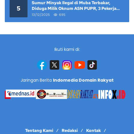
Sumur Minyak Ilegal di Muba Terbakar,
5
Diduga Milik Oknum ASN PUPR, 3 Pekerja
Tewas
13/12/2025
695
Ikuti kami di:
Jaringan Berita
Indomedia Domain Rakyat
Tentang Kami
Redaksi
Kontak