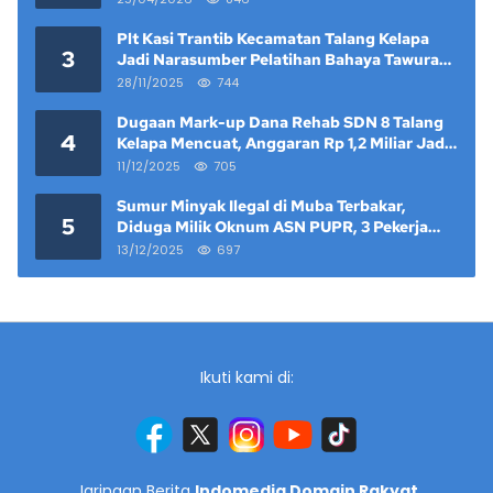
Plt Kasi Trantib Kecamatan Talang Kelapa
3
Jadi Narasumber Pelatihan Bahaya Tawuran
dan Narkoba di Keramat Raya
28/11/2025
744
Dugaan Mark-up Dana Rehab SDN 8 Talang
4
Kelapa Mencuat, Anggaran Rp 1,2 Miliar Jadi
Sorotan
11/12/2025
705
Sumur Minyak Ilegal di Muba Terbakar,
5
Diduga Milik Oknum ASN PUPR, 3 Pekerja
Tewas
13/12/2025
697
Ikuti kami di:
Jaringan Berita
Indomedia Domain Rakyat