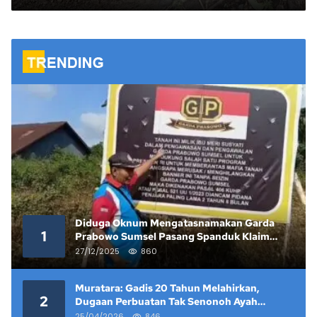
Diduga Oknum Mengatasnamakan Garda
1
Prabowo Sumsel Pasang Spanduk Klaim
Lahan yang Telah Diputus Pengadilan
27/12/2025
860
Muratara: Gadis 20 Tahun Melahirkan,
2
Dugaan Perbuatan Tak Senonoh Ayah
Kandung Mencuat
25/04/2026
846