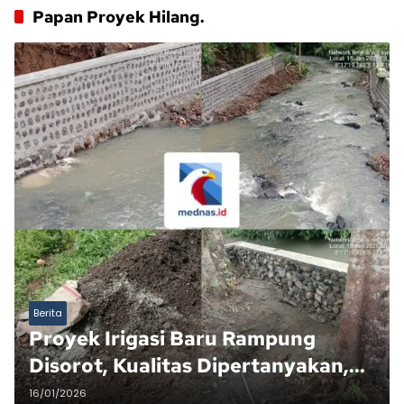
Papan Proyek Hilang.
Berita
Proyek Irigasi Baru Rampung
Disorot, Kualitas Dipertanyakan,
Papan Proyek Hilang.
16/01/2026