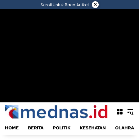
Langsung
×
Scroll Untuk Baca Artikel
ke
konten
HOME
BERITA
POLITIK
KESEHATAN
OLAHRAG