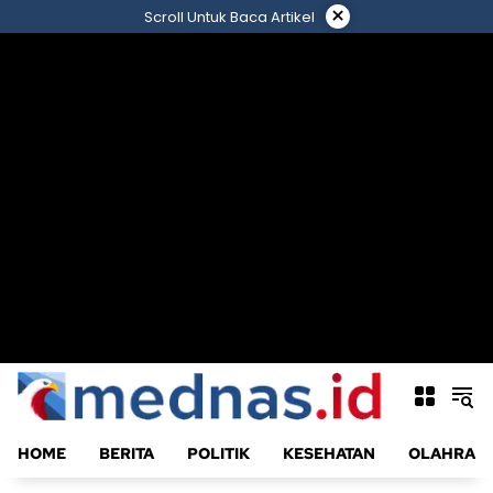
Langsung
×
Scroll Untuk Baca Artikel
ke
konten
HOME
BERITA
POLITIK
KESEHATAN
OLAHRAG