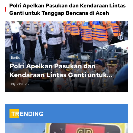
Polri Apelkan Pasukan dan Kendaraan Lintas
Ganti untuk Tanggap Bencana di Aceh
Berita
Polri Apelkan Pasukan dan
Kendaraan Lintas Ganti untuk
Tanggap Bencana di Aceh, Sumut,
09/12/2025
dan Sumbar.