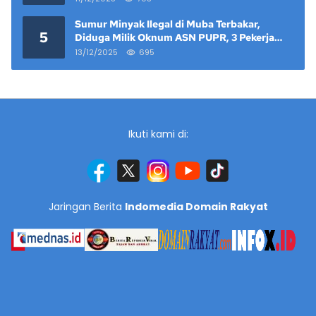
Sumur Minyak Ilegal di Muba Terbakar,
5
Diduga Milik Oknum ASN PUPR, 3 Pekerja
Tewas
13/12/2025
695
Ikuti kami di:
Jaringan Berita
Indomedia Domain Rakyat