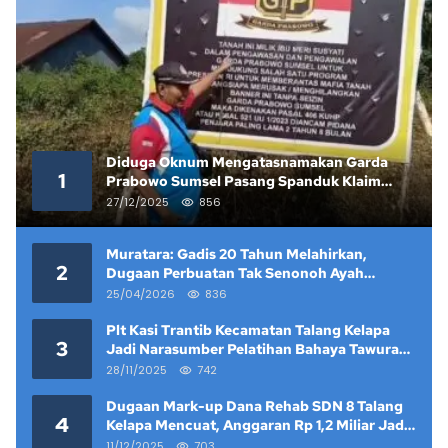
Diduga Oknum Mengatasnamakan Garda
1
Prabowo Sumsel Pasang Spanduk Klaim
Lahan yang Telah Diputus Pengadilan
27/12/2025
856
Muratara: Gadis 20 Tahun Melahirkan,
2
Dugaan Perbuatan Tak Senonoh Ayah
Kandung Mencuat
25/04/2026
836
Plt Kasi Trantib Kecamatan Talang Kelapa
3
Jadi Narasumber Pelatihan Bahaya Tawuran
dan Narkoba di Keramat Raya
28/11/2025
742
Dugaan Mark-up Dana Rehab SDN 8 Talang
4
Kelapa Mencuat, Anggaran Rp 1,2 Miliar Jadi
Sorotan
11/12/2025
703