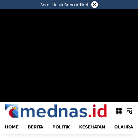
Langsung
×
Scroll Untuk Baca Artikel
ke
konten
HOME
BERITA
POLITIK
KESEHATAN
OLAHRAG