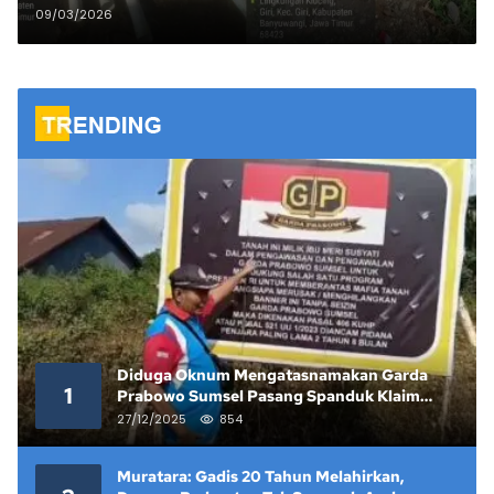
Pipa Tanpa Plang Proyek
09/03/2026
Diduga Oknum Mengatasnamakan Garda
1
Prabowo Sumsel Pasang Spanduk Klaim
Lahan yang Telah Diputus Pengadilan
27/12/2025
854
Muratara: Gadis 20 Tahun Melahirkan,