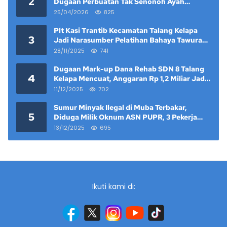
2
Dugaan Perbuatan Tak Senonoh Ayah
Kandung Mencuat
25/04/2026
825
Plt Kasi Trantib Kecamatan Talang Kelapa
3
Jadi Narasumber Pelatihan Bahaya Tawuran
dan Narkoba di Keramat Raya
28/11/2025
741
Dugaan Mark-up Dana Rehab SDN 8 Talang
4
Kelapa Mencuat, Anggaran Rp 1,2 Miliar Jadi
Sorotan
11/12/2025
702
Sumur Minyak Ilegal di Muba Terbakar,
5
Diduga Milik Oknum ASN PUPR, 3 Pekerja
Tewas
13/12/2025
695
Ikuti kami di: