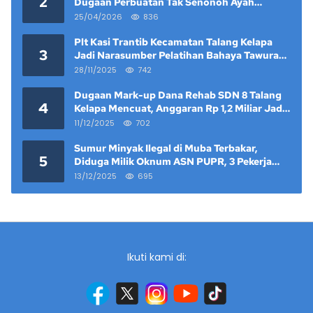
2
Dugaan Perbuatan Tak Senonoh Ayah
Kandung Mencuat
25/04/2026
836
Plt Kasi Trantib Kecamatan Talang Kelapa
3
Jadi Narasumber Pelatihan Bahaya Tawuran
dan Narkoba di Keramat Raya
28/11/2025
742
Dugaan Mark-up Dana Rehab SDN 8 Talang
4
Kelapa Mencuat, Anggaran Rp 1,2 Miliar Jadi
Sorotan
11/12/2025
702
Sumur Minyak Ilegal di Muba Terbakar,
5
Diduga Milik Oknum ASN PUPR, 3 Pekerja
Tewas
13/12/2025
695
Ikuti kami di: