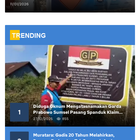
Lembaga Sosial Kontrol yang
11/01/2026
Pernah Viral.
Diduga Oknum Mengatasnamakan Garda
1
Prabowo Sumsel Pasang Spanduk Klaim
Lahan yang Telah Diputus Pengadilan
27/12/2025
855
Muratara: Gadis 20 Tahun Melahirkan,