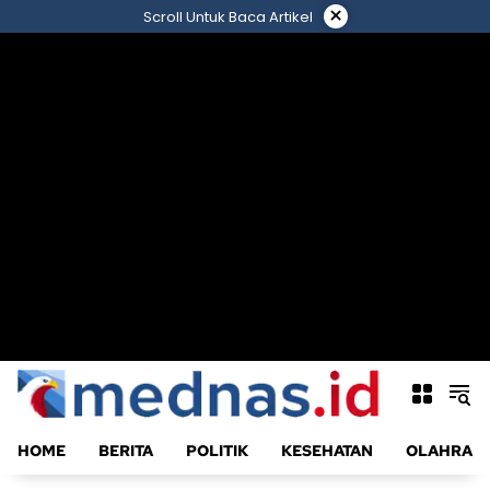
Langsung
×
Scroll Untuk Baca Artikel
ke
konten
HOME
BERITA
POLITIK
KESEHATAN
OLAHRAG