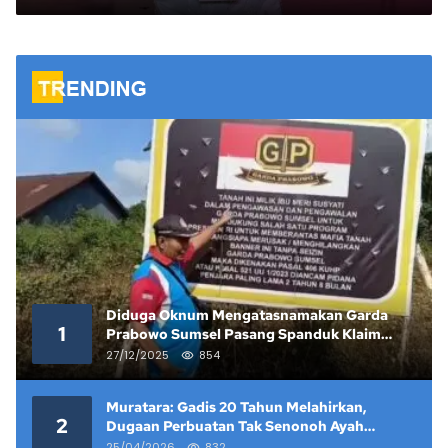
Diduga Oknum Mengatasnamakan Garda
1
Prabowo Sumsel Pasang Spanduk Klaim
Lahan yang Telah Diputus Pengadilan
27/12/2025
854
Muratara: Gadis 20 Tahun Melahirkan,
2
Dugaan Perbuatan Tak Senonoh Ayah
Kandung Mencuat
25/04/2026
832