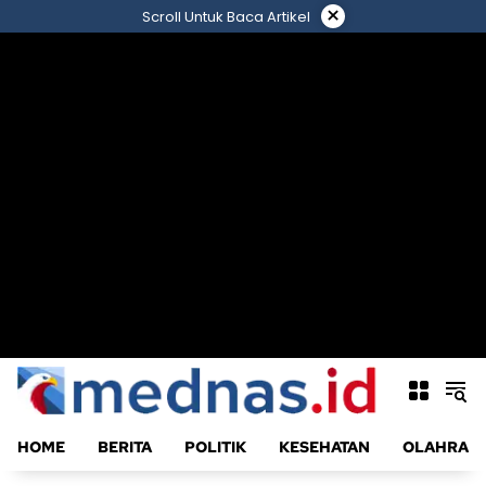
Langsung
×
Scroll Untuk Baca Artikel
ke
konten
HOME
BERITA
POLITIK
KESEHATAN
OLAHRAG