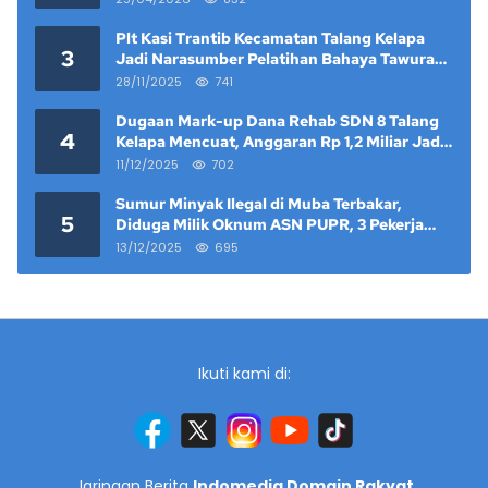
Plt Kasi Trantib Kecamatan Talang Kelapa
3
Jadi Narasumber Pelatihan Bahaya Tawuran
dan Narkoba di Keramat Raya
28/11/2025
741
Dugaan Mark-up Dana Rehab SDN 8 Talang
4
Kelapa Mencuat, Anggaran Rp 1,2 Miliar Jadi
Sorotan
11/12/2025
702
Sumur Minyak Ilegal di Muba Terbakar,
5
Diduga Milik Oknum ASN PUPR, 3 Pekerja
Tewas
13/12/2025
695
Ikuti kami di:
Jaringan Berita
Indomedia Domain Rakyat