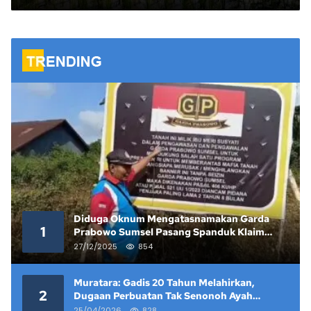
Segera Bertindak
Diduga Oknum Mengatasnamakan Garda
1
Prabowo Sumsel Pasang Spanduk Klaim
Lahan yang Telah Diputus Pengadilan
27/12/2025
854
Muratara: Gadis 20 Tahun Melahirkan,
2
Dugaan Perbuatan Tak Senonoh Ayah
Kandung Mencuat
25/04/2026
828