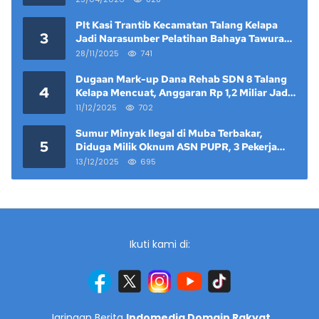
Plt Kasi Trantib Kecamatan Talang Kelapa
3
Jadi Narasumber Pelatihan Bahaya Tawuran
dan Narkoba di Keramat Raya
28/11/2025
741
Dugaan Mark-up Dana Rehab SDN 8 Talang
4
Kelapa Mencuat, Anggaran Rp 1,2 Miliar Jadi
Sorotan
11/12/2025
702
Sumur Minyak Ilegal di Muba Terbakar,
5
Diduga Milik Oknum ASN PUPR, 3 Pekerja
Tewas
13/12/2025
695
Ikuti kami di:
Jaringan Berita
Indomedia Domain Rakyat