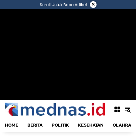
Langsung
×
Scroll Untuk Baca Artikel
ke
konten
HOME
BERITA
POLITIK
KESEHATAN
OLAHRAG