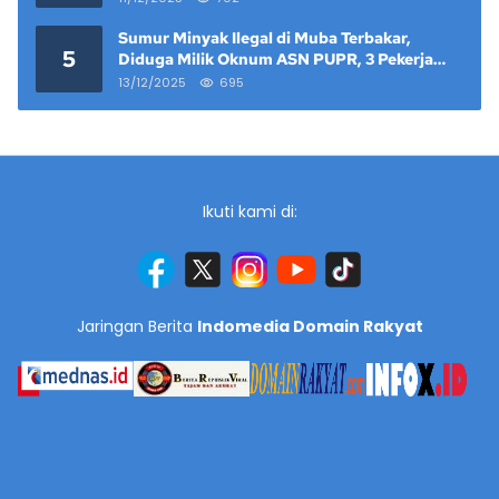
Sumur Minyak Ilegal di Muba Terbakar,
5
Diduga Milik Oknum ASN PUPR, 3 Pekerja
Tewas
13/12/2025
695
Ikuti kami di:
Jaringan Berita
Indomedia Domain Rakyat