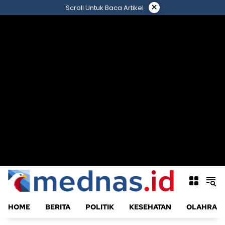
Langsung
×
Scroll Untuk Baca Artikel
ke
konten
HOME
BERITA
POLITIK
KESEHATAN
OLAHRAG