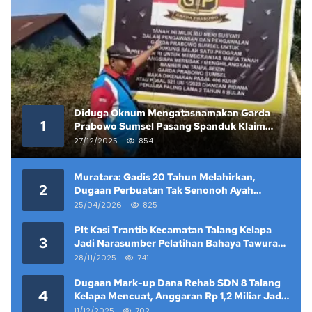
Diduga Oknum Mengatasnamakan Garda
1
Prabowo Sumsel Pasang Spanduk Klaim
Lahan yang Telah Diputus Pengadilan
27/12/2025
854
Muratara: Gadis 20 Tahun Melahirkan,
2
Dugaan Perbuatan Tak Senonoh Ayah
Kandung Mencuat
25/04/2026
825
Plt Kasi Trantib Kecamatan Talang Kelapa
3
Jadi Narasumber Pelatihan Bahaya Tawuran
dan Narkoba di Keramat Raya
28/11/2025
741
Dugaan Mark-up Dana Rehab SDN 8 Talang
4
Kelapa Mencuat, Anggaran Rp 1,2 Miliar Jadi
Sorotan
11/12/2025
702