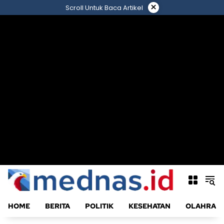
Langsung
×
Scroll Untuk Baca Artikel
ke
konten
HOME
BERITA
POLITIK
KESEHATAN
OLAHRAG