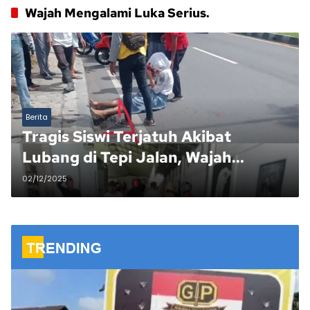
Wajah Mengalami Luka Serius.
Berita
Tragis Siswi Terjatuh Akibat
Lubang di Tepi Jalan, Wajah
Mengalami Luka Serius.
02/12/2025