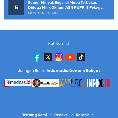
Sumur Minyak Ilegal di Muba Terbakar,
5
Diduga Milik Oknum ASN PUPR, 3 Pekerja
Tewas
13/12/2025
699
Ikuti kami di:
Jaringan Berita
Indomedia Domain Rakyat
Tentang Kami
Redaksi
Kontak