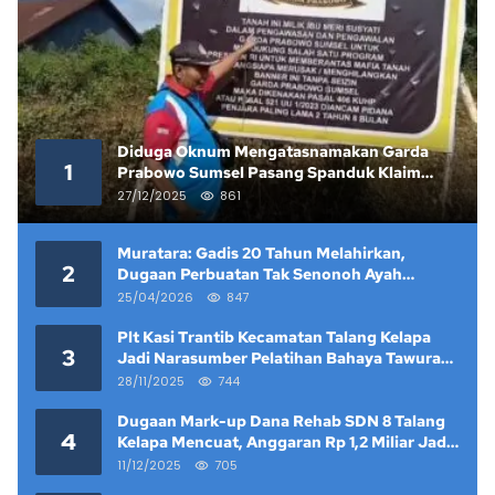
Diduga Oknum Mengatasnamakan Garda
1
Prabowo Sumsel Pasang Spanduk Klaim
Lahan yang Telah Diputus Pengadilan
27/12/2025
861
Muratara: Gadis 20 Tahun Melahirkan,
2
Dugaan Perbuatan Tak Senonoh Ayah
Kandung Mencuat
25/04/2026
847
Plt Kasi Trantib Kecamatan Talang Kelapa
3
Jadi Narasumber Pelatihan Bahaya Tawuran
dan Narkoba di Keramat Raya
28/11/2025
744
Dugaan Mark-up Dana Rehab SDN 8 Talang
4
Kelapa Mencuat, Anggaran Rp 1,2 Miliar Jadi
Sorotan
11/12/2025
705