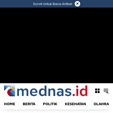
Langsung
×
Scroll Untuk Baca Artikel
ke
konten
HOME
BERITA
POLITIK
KESEHATAN
OLAHRAG