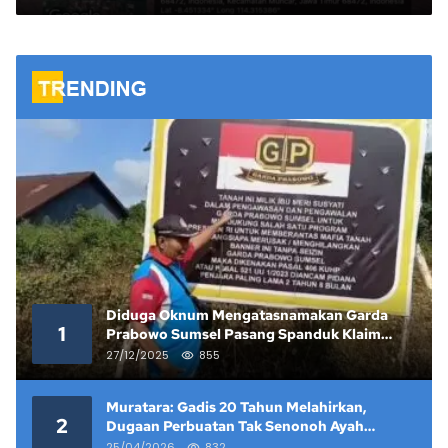
Diduga Oknum Mengatasnamakan Garda
1
Prabowo Sumsel Pasang Spanduk Klaim
Lahan yang Telah Diputus Pengadilan
27/12/2025
855
Muratara: Gadis 20 Tahun Melahirkan,
2
Dugaan Perbuatan Tak Senonoh Ayah
Kandung Mencuat
25/04/2026
832