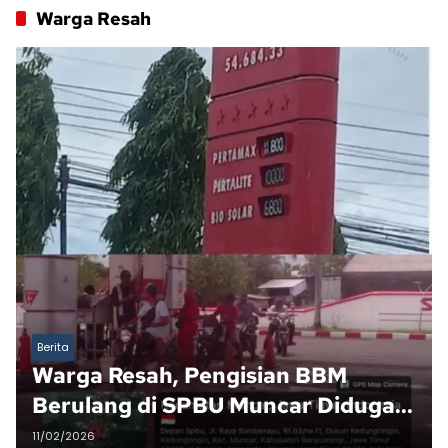
Warga Resah
Berita
Warga Resah, Pengisian BBM
Berulang di SPBU Muncar Diduga
Tak Sesuai Aturan
11/02/2026