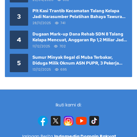
Plt Kasi Trantib Kecamatan Talang Kelapa
3
Jadi Narasumber Pelatihan Bahaya Tawuran
dan Narkoba di Keramat Raya
28/11/2025
741
Dugaan Mark-up Dana Rehab SDN 8 Talang
4
Kelapa Mencuat, Anggaran Rp 1,2 Miliar Jadi
Sorotan
11/12/2025
702
Sumur Minyak Ilegal di Muba Terbakar,
5
Diduga Milik Oknum ASN PUPR, 3 Pekerja
Tewas
13/12/2025
695
Ikuti kami di:
Jaringan Berita
Indomedia Domain Rakyat