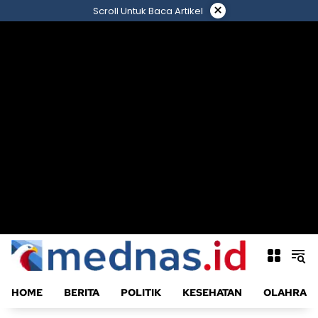
Langsung
×
Scroll Untuk Baca Artikel
ke
konten
HOME
BERITA
POLITIK
KESEHATAN
OLAHRAG