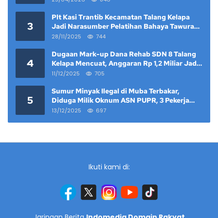
Plt Kasi Trantib Kecamatan Talang Kelapa
3
Jadi Narasumber Pelatihan Bahaya Tawuran
dan Narkoba di Keramat Raya
28/11/2025
744
Dugaan Mark-up Dana Rehab SDN 8 Talang
4
Kelapa Mencuat, Anggaran Rp 1,2 Miliar Jadi
Sorotan
11/12/2025
705
Sumur Minyak Ilegal di Muba Terbakar,
5
Diduga Milik Oknum ASN PUPR, 3 Pekerja
Tewas
13/12/2025
697
Ikuti kami di:
Jaringan Berita
Indomedia Domain Rakyat