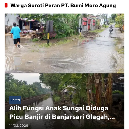
Warga Soroti Peran PT. Bumi Moro Agung
Berita
Alih Fungsi Anak Sungai Diduga
Picu Banjir di Banjarsari Glagah,
Warga Soroti Peran PT. Bumi Moro
14/02/2026