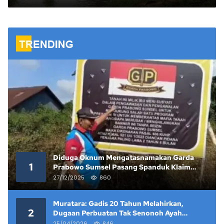
Agung
Diduga Oknum Mengatasnamakan Garda
1
Prabowo Sumsel Pasang Spanduk Klaim
Lahan yang Telah Diputus Pengadilan
27/12/2025
860
Muratara: Gadis 20 Tahun Melahirkan,
2
Dugaan Perbuatan Tak Senonoh Ayah
Kandung Mencuat
25/04/2026
846