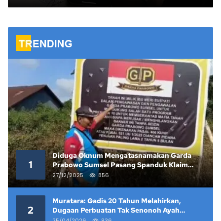
Jalur Hukum
Diduga Oknum Mengatasnamakan Garda
1
Prabowo Sumsel Pasang Spanduk Klaim
Lahan yang Telah Diputus Pengadilan
27/12/2025
856
Muratara: Gadis 20 Tahun Melahirkan,
2
Dugaan Perbuatan Tak Senonoh Ayah
Kandung Mencuat
25/04/2026
836