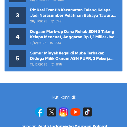
Plt Kasi Trantib Kecamatan Talang Kelapa
3
Jadi Narasumber Pelatihan Bahaya Tawuran
dan Narkoba di Keramat Raya
28/11/2025
742
Dugaan Mark-up Dana Rehab SDN 8 Talang
4
Kelapa Mencuat, Anggaran Rp 1,2 Miliar Jadi
Sorotan
11/12/2025
703
Sumur Minyak Ilegal di Muba Terbakar,
5
Diduga Milik Oknum ASN PUPR, 3 Pekerja
Tewas
13/12/2025
695
Ikuti kami di:
Jaringan Berita
Indomedia Domain Rakyat