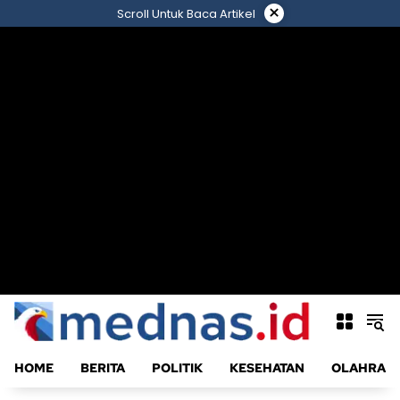
Langsung
×
Scroll Untuk Baca Artikel
ke
konten
HOME
BERITA
POLITIK
KESEHATAN
OLAHRAG