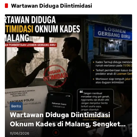
Wartawan Diduga Diintimidasi
Berita
Wartawan Diduga Diintimidasi
Oknum Kades di Malang, Sengketa
Pemberitaan Berujung Ancaman
11/06/2026