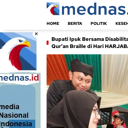
Langsung
ke
konten
HOME
BERITA
POLITIK
KESE
×
Bupati Ipuk Bersama Disabilit
Qur’an Braille di Hari HARJAB