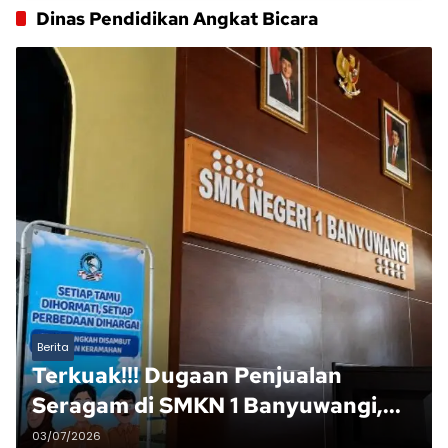
Dinas Pendidikan Angkat Bicara
Berita
Terkuak!!! Dugaan Penjualan
Seragam di SMKN 1 Banyuwangi,
Kepala Sekolah dan Humas
03/07/2026