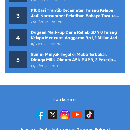
Plt Kasi Trantib Kecamatan Talang Kelapa
3
Jadi Narasumber Pelatihan Bahaya Tawuran
dan Narkoba di Keramat Raya
28/11/2025
741
Dugaan Mark-up Dana Rehab SDN 8 Talang
4
Kelapa Mencuat, Anggaran Rp 1,2 Miliar Jadi
Sorotan
11/12/2025
702
Sumur Minyak Ilegal di Muba Terbakar,
5
Diduga Milik Oknum ASN PUPR, 3 Pekerja
Tewas
13/12/2025
695
Ikuti kami di:
Jaringan Berita
Indomedia Domain Rakyat