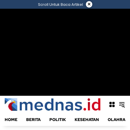
Langsung
×
Scroll Untuk Baca Artikel
ke
konten
HOME
BERITA
POLITIK
KESEHATAN
OLAHRAG