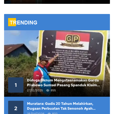
Bungkam, Dinas Pendidikan
Angkat Bicara
Diduga Oknum Mengatasnamakan Garda
1
Prabowo Sumsel Pasang Spanduk Klaim
Lahan yang Telah Diputus Pengadilan
27/12/2025
855
Muratara: Gadis 20 Tahun Melahirkan,
2
Dugaan Perbuatan Tak Senonoh Ayah
Kandung Mencuat
25/04/2026
832