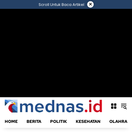
Langsung
×
Scroll Untuk Baca Artikel
ke
konten
HOME
BERITA
POLITIK
KESEHATAN
OLAHRAG