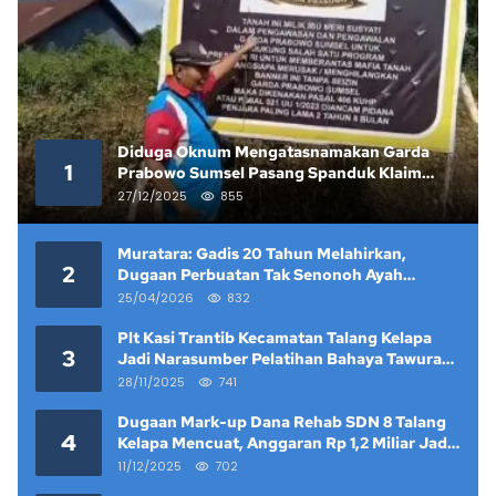
Diduga Oknum Mengatasnamakan Garda
1
Prabowo Sumsel Pasang Spanduk Klaim
Lahan yang Telah Diputus Pengadilan
27/12/2025
855
Muratara: Gadis 20 Tahun Melahirkan,
2
Dugaan Perbuatan Tak Senonoh Ayah
Kandung Mencuat
25/04/2026
832
Plt Kasi Trantib Kecamatan Talang Kelapa
3
Jadi Narasumber Pelatihan Bahaya Tawuran
dan Narkoba di Keramat Raya
28/11/2025
741
Dugaan Mark-up Dana Rehab SDN 8 Talang
4
Kelapa Mencuat, Anggaran Rp 1,2 Miliar Jadi
Sorotan
11/12/2025
702