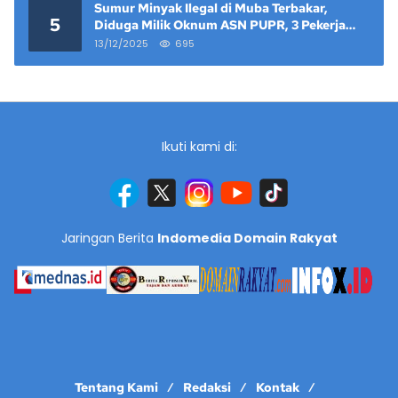
Sumur Minyak Ilegal di Muba Terbakar,
5
Diduga Milik Oknum ASN PUPR, 3 Pekerja
Tewas
13/12/2025
695
Ikuti kami di:
Jaringan Berita
Indomedia Domain Rakyat
Tentang Kami
Redaksi
Kontak