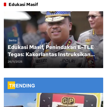
Edukasi Masif
Berita
Edukasi Masif, Penindakan E-TLE
Tegas: Kakorlantas Instruksikan
Patroli Malam dan Validasi Titik
26/11/2025
Rawan di H8 Operasi Zebra.