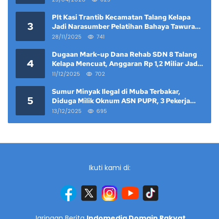
Plt Kasi Trantib Kecamatan Talang Kelapa
3
Jadi Narasumber Pelatihan Bahaya Tawuran
dan Narkoba di Keramat Raya
28/11/2025
741
Dugaan Mark-up Dana Rehab SDN 8 Talang
4
Kelapa Mencuat, Anggaran Rp 1,2 Miliar Jadi
Sorotan
11/12/2025
702
Sumur Minyak Ilegal di Muba Terbakar,
5
Diduga Milik Oknum ASN PUPR, 3 Pekerja
Tewas
13/12/2025
695
Ikuti kami di:
Jaringan Berita
Indomedia Domain Rakyat