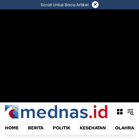
Langsung
×
Scroll Untuk Baca Artikel
ke
konten
HOME
BERITA
POLITIK
KESEHATAN
OLAHRAG