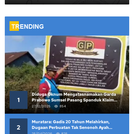
Agama
Diduga Oknum Mengatasnamakan Garda
1
Prabowo Sumsel Pasang Spanduk Klaim
Lahan yang Telah Diputus Pengadilan
27/12/2025
854
Muratara: Gadis 20 Tahun Melahirkan,
2
Dugaan Perbuatan Tak Senonoh Ayah
Kandung Mencuat
25/04/2026
825