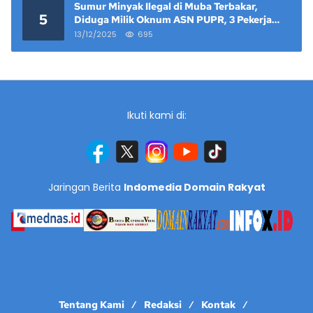
Sumur Minyak Ilegal di Muba Terbakar,
5
Diduga Milik Oknum ASN PUPR, 3 Pekerja
Tewas
13/12/2025
695
Ikuti kami di:
Jaringan Berita
Indomedia Domain Rakyat
Tentang Kami
Redaksi
Kontak