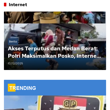
Internet
Berita
Akses Terputus dan Medan Berat:
Polri Maksimalkan Posko, Internet,
dan Dapur Lapangan.
10/12/2025