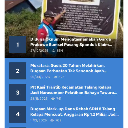
Diduga Oknum Mengatasnamakan Garda
1
Prabowo Sumsel Pasang Spanduk Klaim
Lahan yang Telah Diputus Pengadilan
27/12/2025
854
Muratara: Gadis 20 Tahun Melahirkan,
2
Dugaan Perbuatan Tak Senonoh Ayah
Kandung Mencuat
25/04/2026
828
Plt Kasi Trantib Kecamatan Talang Kelapa
3
Jadi Narasumber Pelatihan Bahaya Tawuran
dan Narkoba di Keramat Raya
28/11/2025
741
Dugaan Mark-up Dana Rehab SDN 8 Talang
4
Kelapa Mencuat, Anggaran Rp 1,2 Miliar Jadi
Sorotan
11/12/2025
702