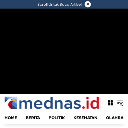
Langsung
×
Scroll Untuk Baca Artikel
ke
konten
HOME
BERITA
POLITIK
KESEHATAN
OLAHRAG