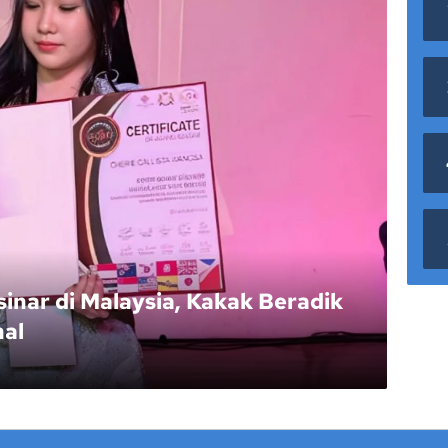
inar di Malaysia, Kakak Beradik
nal