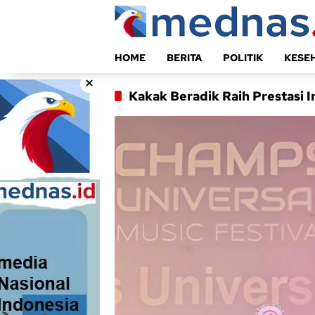
Langsung
ke
konten
HOME
BERITA
POLITIK
KESE
×
Kakak Beradik Raih Prestasi I