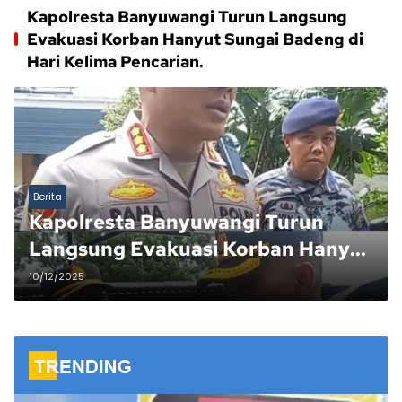
Kapolresta Banyuwangi Turun Langsung
Evakuasi Korban Hanyut Sungai Badeng di
Hari Kelima Pencarian.
Berita
Kapolresta Banyuwangi Turun
Langsung Evakuasi Korban Hanyut
Sungai Badeng di Hari Kelima
10/12/2025
Pencarian.