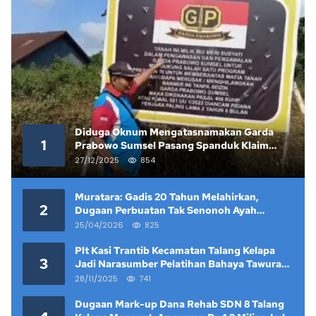
Diduga Oknum Mengatasnamakan Garda
1
Prabowo Sumsel Pasang Spanduk Klaim
Lahan yang Telah Diputus Pengadilan
27/12/2025
854
Muratara: Gadis 20 Tahun Melahirkan,
2
Dugaan Perbuatan Tak Senonoh Ayah
Kandung Mencuat
25/04/2026
825
Plt Kasi Trantib Kecamatan Talang Kelapa
3
Jadi Narasumber Pelatihan Bahaya Tawuran
dan Narkoba di Keramat Raya
28/11/2025
741
Dugaan Mark-up Dana Rehab SDN 8 Talang