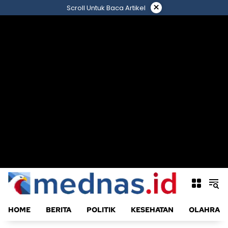
Langsung
×
Scroll Untuk Baca Artikel
ke
konten
HOME
BERITA
POLITIK
KESEHATAN
OLAHRAG