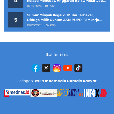
4
Kelapa Mencuat, Anggaran Rp 1,2 Miliar Jadi
Sorotan
11/12/2025
702
Sumur Minyak Ilegal di Muba Terbakar,
5
Diduga Milik Oknum ASN PUPR, 3 Pekerja
Tewas
13/12/2025
695
Ikuti kami di:
Jaringan Berita
Indomedia Domain Rakyat