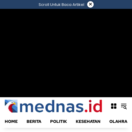
Langsung
×
Scroll Untuk Baca Artikel
ke
konten
HOME
BERITA
POLITIK
KESEHATAN
OLAHRAG