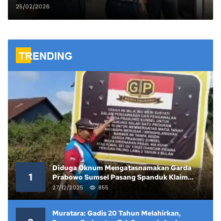
Penyalahgunaan Wewenang
25/02/2026
Diduga Oknum Mengatasnamakan Garda
1
Prabowo Sumsel Pasang Spanduk Klaim
Lahan yang Telah Diputus Pengadilan
27/12/2025
855
Muratara: Gadis 20 Tahun Melahirkan,