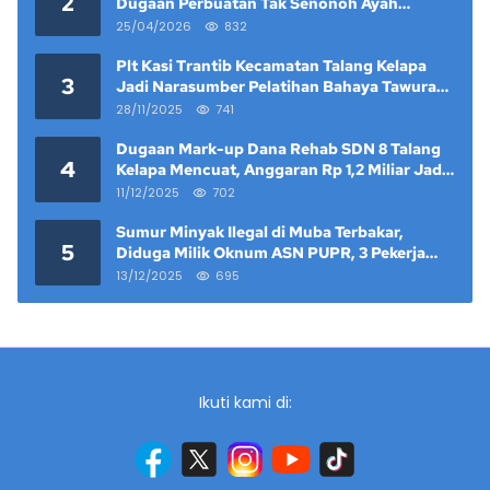
2
Dugaan Perbuatan Tak Senonoh Ayah
Kandung Mencuat
25/04/2026
832
Plt Kasi Trantib Kecamatan Talang Kelapa
3
Jadi Narasumber Pelatihan Bahaya Tawuran
dan Narkoba di Keramat Raya
28/11/2025
741
Dugaan Mark-up Dana Rehab SDN 8 Talang
4
Kelapa Mencuat, Anggaran Rp 1,2 Miliar Jadi
Sorotan
11/12/2025
702
Sumur Minyak Ilegal di Muba Terbakar,
5
Diduga Milik Oknum ASN PUPR, 3 Pekerja
Tewas
13/12/2025
695
Ikuti kami di: