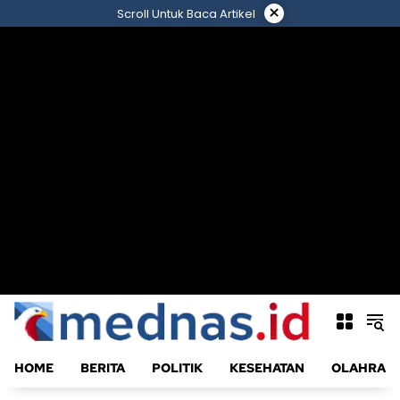
Langsung
×
Scroll Untuk Baca Artikel
ke
konten
HOME
BERITA
POLITIK
KESEHATAN
OLAHRAG