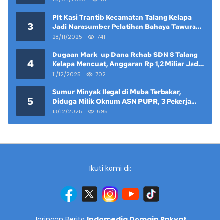
Plt Kasi Trantib Kecamatan Talang Kelapa
3
Jadi Narasumber Pelatihan Bahaya Tawuran
dan Narkoba di Keramat Raya
28/11/2025
741
Dugaan Mark-up Dana Rehab SDN 8 Talang
4
Kelapa Mencuat, Anggaran Rp 1,2 Miliar Jadi
Sorotan
11/12/2025
702
Sumur Minyak Ilegal di Muba Terbakar,
5
Diduga Milik Oknum ASN PUPR, 3 Pekerja
Tewas
13/12/2025
695
Ikuti kami di:
Jaringan Berita
Indomedia Domain Rakyat