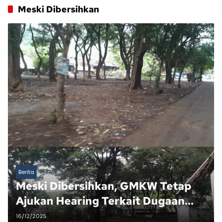
Meski Dibersihkan
Berita
Meski Dibersihkan, GMKW Tetap
Ajukan Hearing Terkait Dugaan
Penyalahgunaan Area Terminal
16/12/2025