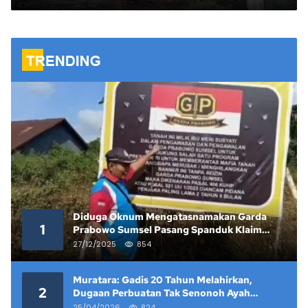
Sritanjung
Diduga Oknum Mengatasnamakan Garda
1
Prabowo Sumsel Pasang Spanduk Klaim
Lahan yang Telah Diputus Pengadilan
27/12/2025
854
Muratara: Gadis 20 Tahun Melahirkan,
2
Dugaan Perbuatan Tak Senonoh Ayah
Kandung Mencuat
25/04/2026
824