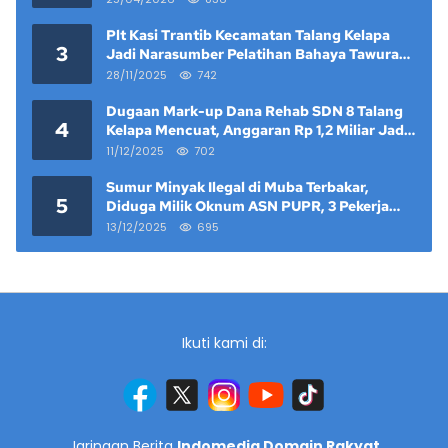
Plt Kasi Trantib Kecamatan Talang Kelapa
3
Jadi Narasumber Pelatihan Bahaya Tawuran
dan Narkoba di Keramat Raya
28/11/2025
742
Dugaan Mark-up Dana Rehab SDN 8 Talang
4
Kelapa Mencuat, Anggaran Rp 1,2 Miliar Jadi
Sorotan
11/12/2025
702
Sumur Minyak Ilegal di Muba Terbakar,
5
Diduga Milik Oknum ASN PUPR, 3 Pekerja
Tewas
13/12/2025
695
Ikuti kami di:
Jaringan Berita
Indomedia Domain Rakyat