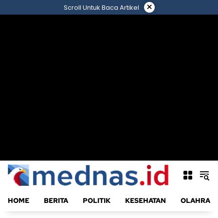
Langsung
×
Scroll Untuk Baca Artikel
ke
konten
HOME
BERITA
POLITIK
KESEHATAN
OLAHRAG