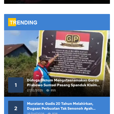
Izin
Diduga Oknum Mengatasnamakan Garda
1
Prabowo Sumsel Pasang Spanduk Klaim
Lahan yang Telah Diputus Pengadilan
27/12/2025
855
Muratara: Gadis 20 Tahun Melahirkan,
2
Dugaan Perbuatan Tak Senonoh Ayah
Kandung Mencuat
25/04/2026
836