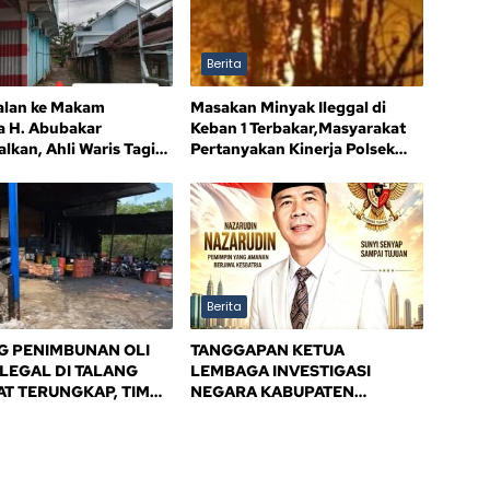
Berita
alan ke Makam
Masakan Minyak Ileggal di
a H. Abubakar
Keban 1 Terbakar,Masyarakat
lkan, Ahli Waris Tagih
Pertanyakan Kinerja Polsek
an
Sandes
Berita
 PENIMBUNAN OLI
TANGGAPAN KETUA
ILEGAL DI TALANG
LEMBAGA INVESTIGASI
T TERUNGKAP, TIM
NEGARA KABUPATEN
IANSI SAFIK
BANYUASIN
SAK PENINDAKAN
PEMERINTAH
ASIN