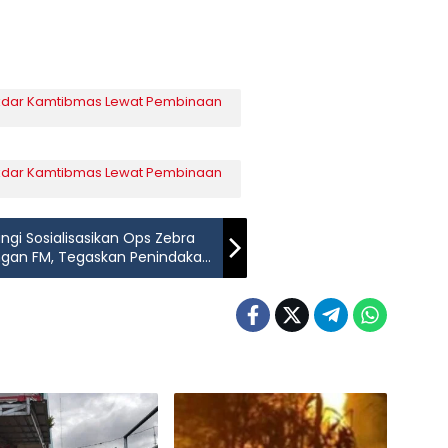
okdar Kamtibmas Lewat Pembinaan
okdar Kamtibmas Lewat Pembinaan
ngi Sosialisasikan Ops Zebra
ngan FM, Tegaskan Penindakan
Keselamatan Sejak Usia Dini.