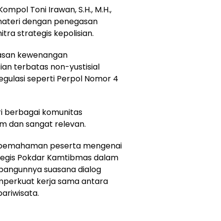
mpol Toni Irawan, S.H., M.H.,
ateri dengan penegasan
a strategis kepolisian.
tasan kewenangan
an terbatas non-yustisial
regulasi seperti Perpol Nomor 4
ri berbagai komunitas
 dan sangat relevan.
an pemahaman peserta mengenai
tegis Pokdar Kamtibmas dalam
bangunnya suasana dialog
mperkuat kerja sama antara
ariwisata.