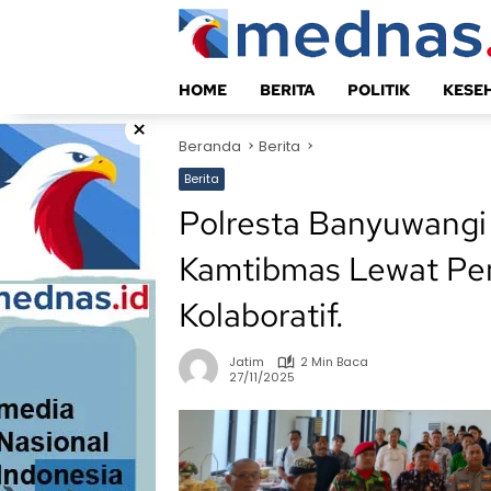
Langsung
ke
konten
HOME
BERITA
POLITIK
KESE
×
Beranda
Berita
Berita
Polresta Banyuwangi
Kamtibmas Lewat Pe
Kolaboratif.
Jatim
2 Min Baca
27/11/2025