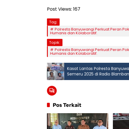
Post Views:
167
Tag:
Polresta Banyuwangi Perkuat Peran P
Humanis dan Kolaboratif.
Topik:
Polresta Banyuwangi Perkuat Peran P
Humanis dan Kolaboratif.
Kasat Lantas Polresta Banyuwa
Semeru 2025 di Radio Blamba
Truk Tak Bertutup dan Edukasi 
Pos Terkait