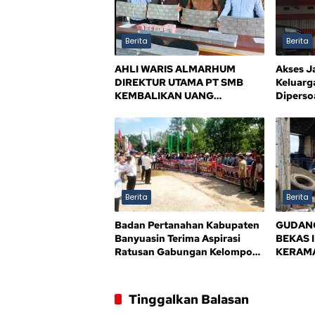
Berita
Berita
AHLI WARIS ALMARHUM
Akses J
DIREKTUR UTAMA PT SMB
Keluarg
KEMBALIKAN UANG
Dipersoa
KERUGIAN NEGARA Rp10,5
Kejelas
MILIAR, SISA Rp116,7 MILIAR
DIJANJI LUNAS 12 BULAN
Berita
Berita
Badan Pertanahan Kabupaten
GUDANG
Banyuasin Terima Aspirasi
BEKAS 
Ratusan Gabungan Kelompok
KERAMA
Tani (GAPOKTAN) Persatuan
BPD AL
Masyarakat Rimba Asam
MENDE
TEGAS 
Tinggalkan Balasan
BANYU