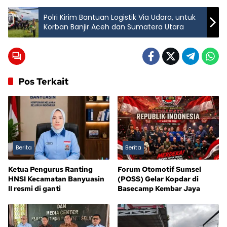
Polri Kirim Bantuan Logistik Via Udara, untuk
Korban Banjir Aceh dan Sumatera Utara
Pos Terkait
Berita
Berita
Ketua Pengurus Ranting
Forum Otomotif Sumsel
HNSI Kecamatan Banyuasin
(POSS) Gelar Kopdar di
II resmi di ganti
Basecamp Kembar Jaya