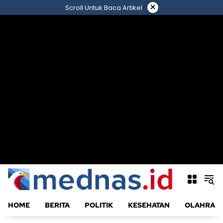
Langsung
×
Scroll Untuk Baca Artikel
ke
konten
HOME
BERITA
POLITIK
KESEHATAN
OLAHRAG