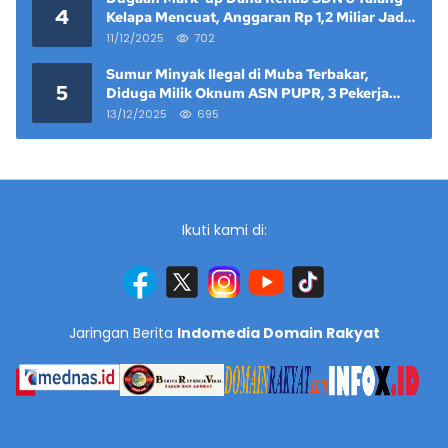
4
Kelapa Mencuat, Anggaran Rp 1,2 Miliar Jadi
Sorotan
11/12/2025
702
Sumur Minyak Ilegal di Muba Terbakar,
5
Diduga Milik Oknum ASN PUPR, 3 Pekerja
Tewas
13/12/2025
695
Ikuti kami di:
Jaringan Berita
Indomedia Domain Rakyat