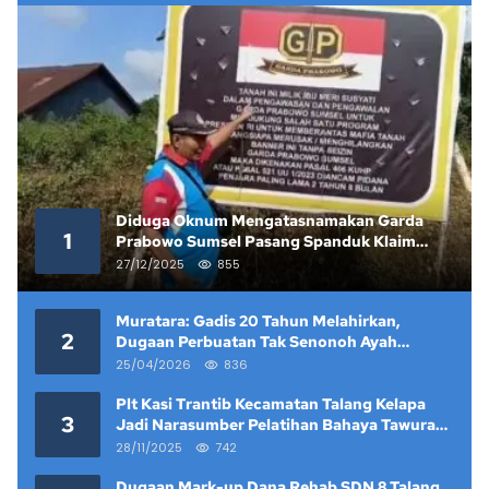
Diduga Oknum Mengatasnamakan Garda
1
Prabowo Sumsel Pasang Spanduk Klaim
Lahan yang Telah Diputus Pengadilan
27/12/2025
855
Muratara: Gadis 20 Tahun Melahirkan,
2
Dugaan Perbuatan Tak Senonoh Ayah
Kandung Mencuat
25/04/2026
836
Plt Kasi Trantib Kecamatan Talang Kelapa
3
Jadi Narasumber Pelatihan Bahaya Tawuran
dan Narkoba di Keramat Raya
28/11/2025
742
Dugaan Mark-up Dana Rehab SDN 8 Talang