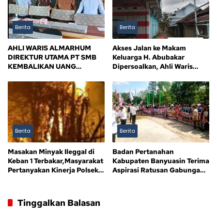
Berita
Berita
AHLI WARIS ALMARHUM
Akses Jalan ke Makam
DIREKTUR UTAMA PT SMB
Keluarga H. Abubakar
KEMBALIKAN UANG
Dipersoalkan, Ahli Waris
KERUGIAN NEGARA Rp10,5
Tagih Kejelasan
MILIAR, SISA Rp116,7 MILIAR
DIJANJI LUNAS 12 BULAN
Berita
Berita
Masakan Minyak Ileggal di
Badan Pertanahan
Keban 1 Terbakar,Masyarakat
Kabupaten Banyuasin Terima
Pertanyakan Kinerja Polsek
Aspirasi Ratusan Gabungan
Sandes
Kelompok Tani (GAPOKTAN)
Persatuan Masyarakat Rimba
Asam
Tinggalkan Balasan