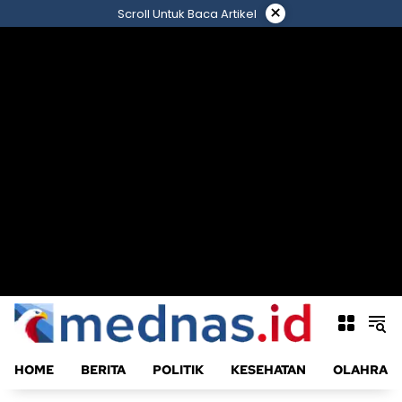
Langsung
×
Scroll Untuk Baca Artikel
ke
konten
HOME
BERITA
POLITIK
KESEHATAN
OLAHRAG