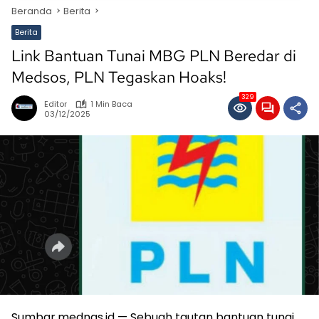
Beranda
Berita
Berita
Link Bantuan Tunai MBG PLN Beredar di
Medsos, PLN Tegaskan Hoaks!
329
Editor
1 Min Baca
03/12/2025
Sumbar,mednas.id — Sebuah tautan bantuan tunai