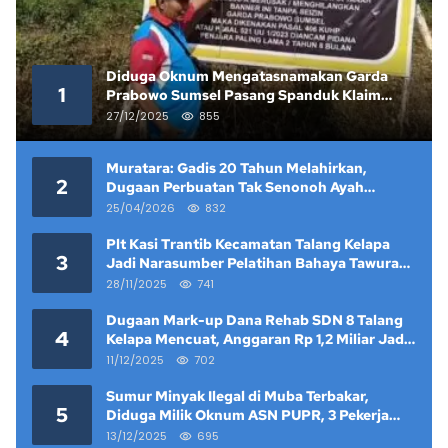
Diduga Oknum Mengatasnamakan Garda
1
Prabowo Sumsel Pasang Spanduk Klaim
Lahan yang Telah Diputus Pengadilan
27/12/2025
855
Muratara: Gadis 20 Tahun Melahirkan,
2
Dugaan Perbuatan Tak Senonoh Ayah
Kandung Mencuat
25/04/2026
832
Plt Kasi Trantib Kecamatan Talang Kelapa
3
Jadi Narasumber Pelatihan Bahaya Tawuran
dan Narkoba di Keramat Raya
28/11/2025
741
Dugaan Mark-up Dana Rehab SDN 8 Talang
4
Kelapa Mencuat, Anggaran Rp 1,2 Miliar Jadi
Sorotan
11/12/2025
702
Sumur Minyak Ilegal di Muba Terbakar,
5
Diduga Milik Oknum ASN PUPR, 3 Pekerja
Tewas
13/12/2025
695