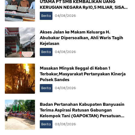
UTAMA PT SMB KEMBALIKAN UANG
KERUGIAN NEGARA Rp10,5 MILIAR, SISA
Rp116,7 MILIAR DIJANJI LUNAS 12 BULAN
Berita
04/08/2026
Akses Jalan ke Makam Keluarga H.
Abubakar Dipersoalkan, Ahli Waris Tagih
Kejelasan
Berita
04/08/2026
Masakan Minyak Ileggal di Keban 1
Terbakar,Masyarakat Pertanyakan Kinerja
Polsek Sandes
Berita
04/08/2026
Badan Pertanahan Kabupaten Banyuasin
Terima Aspirasi Ratusan Gabungan
Kelompok Tani (GAPOKTAN) Persatuan
Masyarakat Rimba Asam
Berita
03/08/2026