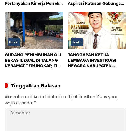
Pertanyakan Kinerja Polsek
Aspirasi Ratusan Gabungan
Sandes
Kelompok Tani (GAPOKTAN)
Persatuan Masyarakat Rimba
Asam
Berita
Berita
GUDANG PENIMBUNAN OLI
TANGGAPAN KETUA
BEKAS ILEGAL DI TALANG
LEMBAGA INVESTIGASI
KERAMAT TERUNGKAP, TIM
NEGARA KABUPATEN
BPD ALIANSI SAFIK
BANYUASIN
MENDESAK PENINDAKAN
TEGAS PEMERINTAH
Tinggalkan Balasan
BANYUASIN
Alamat email Anda tidak akan dipublikasikan.
Ruas yang
wajib ditandai
*