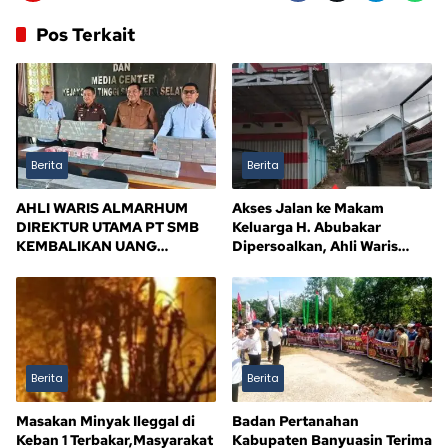
Pos Terkait
Berita
Berita
AHLI WARIS ALMARHUM
Akses Jalan ke Makam
DIREKTUR UTAMA PT SMB
Keluarga H. Abubakar
KEMBALIKAN UANG
Dipersoalkan, Ahli Waris
KERUGIAN NEGARA Rp10,5
Tagih Kejelasan
MILIAR, SISA Rp116,7 MILIAR
DIJANJI LUNAS 12 BULAN
Berita
Berita
Masakan Minyak Ileggal di
Badan Pertanahan
Keban 1 Terbakar,Masyarakat
Kabupaten Banyuasin Terima