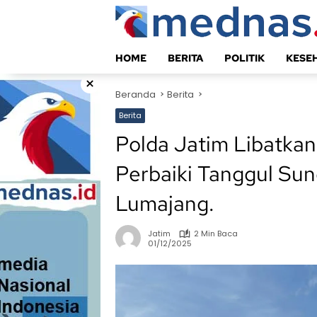
Langsung
ke
konten
HOME
BERITA
POLITIK
KESE
×
Beranda
Berita
Berita
Polda Jatim Libatka
Perbaiki Tanggul Sun
Lumajang.
Jatim
2 Min Baca
01/12/2025