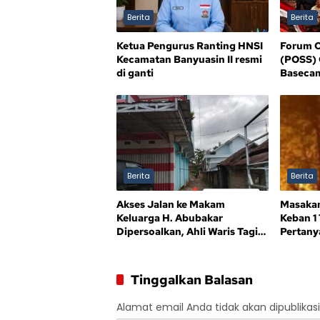
Berita
Berita
Ketua Pengurus Ranting HNSI
Forum O
Kecamatan Banyuasin II resmi
(POSS) 
di ganti
Baseca
Berita
Berita
Akses Jalan ke Makam
Masakan
Keluarga H. Abubakar
Keban 1
Dipersoalkan, Ahli Waris Tagih
Pertany
Kejelasan
Sandes
Tinggalkan Balasan
Alamat email Anda tidak akan dipublikasi