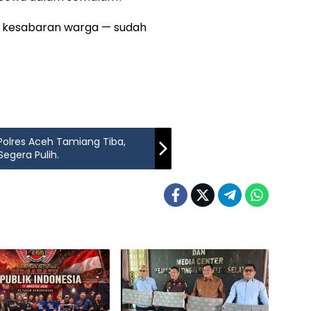
an kesabaran warga — sudah
 Polres Aceh Tamiang Tiba,
Segera Pulih.