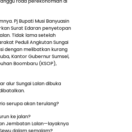
anggu roda perekonomian di
mnya. Pj Bupati Musi Banyuasin
rkan Surat Edaran penyetopan
Lalan. Tidak lama setelah
yarakat Peduli Angkutan Sungai
si dengan melibatkan kurang
Muba, Kantor Gubernur Sumsel,
buhan Boombaru (KSOP),
 alur Sungai Lalan dibuka
dibatalkan.
rio serupa akan terulang?
run ke jalan?
aan Jembatan Lalan—layaknya
 Sewu dalam semalam?