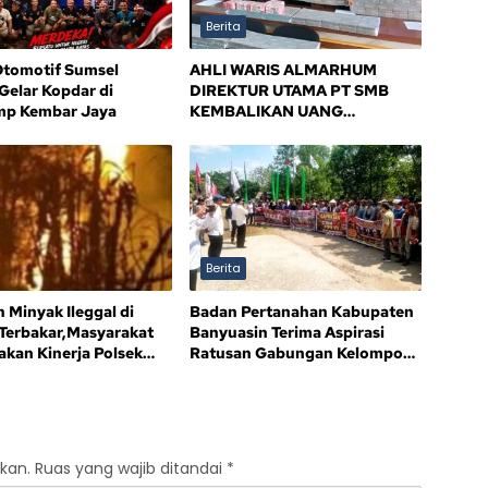
Berita
tomotif Sumsel
AHLI WARIS ALMARHUM
Gelar Kopdar di
DIREKTUR UTAMA PT SMB
mp Kembar Jaya
KEMBALIKAN UANG
KERUGIAN NEGARA Rp10,5
MILIAR, SISA Rp116,7 MILIAR
DIJANJI LUNAS 12 BULAN
Berita
 Minyak Ileggal di
Badan Pertanahan Kabupaten
 Terbakar,Masyarakat
Banyuasin Terima Aspirasi
akan Kinerja Polsek
Ratusan Gabungan Kelompok
Tani (GAPOKTAN) Persatuan
Masyarakat Rimba Asam
kan.
Ruas yang wajib ditandai
*