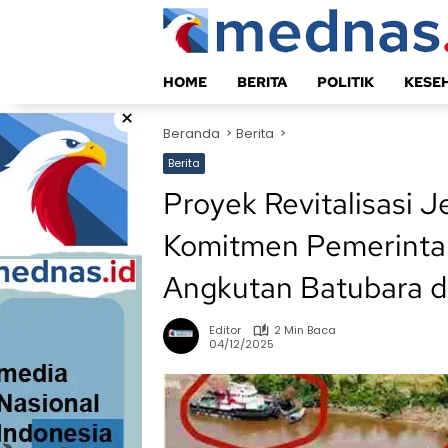
Langsung
ke
konten
HOME
BERITA
POLITIK
KESE
×
Beranda
Berita
Berita
Proyek Revitalisasi 
Komitmen Pemerintah
Angkutan Batubara 
Editor
2 Min Baca
04/12/2025