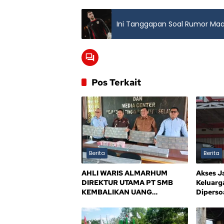
Ini Tanggapan Soal Rumor Maar
Pos Terkait
Berita
Berita
AHLI WARIS ALMARHUM
Akses J
DIREKTUR UTAMA PT SMB
Keluarg
KEMBALIKAN UANG
Dipersoa
KERUGIAN NEGARA Rp10,5
Kejelas
MILIAR, SISA Rp116,7 MILIAR
DIJANJI LUNAS 12 BULAN