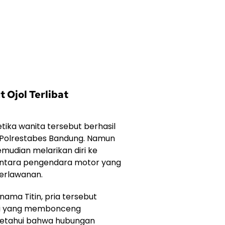
 Ojol Terlibat
ika wanita tersebut berhasil
ol Polrestabes Bandung. Namun
emudian melarikan diri ke
entara pengendara motor yang
erlawanan.
ama Titin, pria tersebut
i yang membonceng
etahui bahwa hubungan