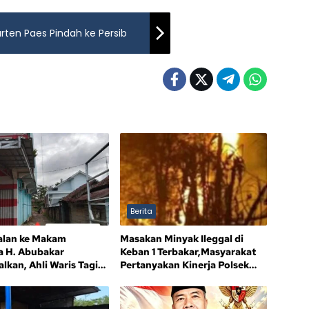
ten Paes Pindah ke Persib
Berita
alan ke Makam
Masakan Minyak Ileggal di
a H. Abubakar
Keban 1 Terbakar,Masyarakat
lkan, Ahli Waris Tagih
Pertanyakan Kinerja Polsek
an
Sandes