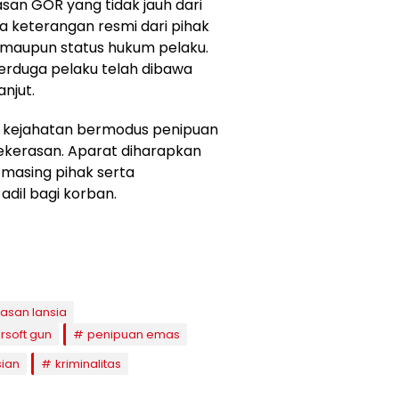
san GOR yang tidak jauh dari
ada keterangan resmi dari pihak
p maupun status hukum pelaku.
rduga pelaku telah dibawa
njut.
g kejahatan bermodus penipuan
kekerasan. Aparat diharapkan
asing pihak serta
dil bagi korban.
asan lansia
soft gun
penipuan emas
sian
kriminalitas