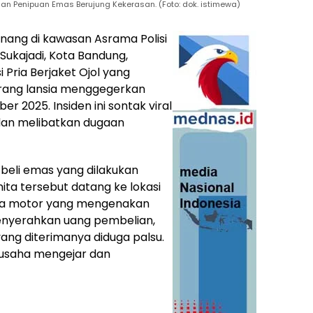
aan Penipuan Emas Berujung Kekerasan. (Foto: dok. istimewa)
nang di kawasan Asrama Polisi
Sukajadi, Kota Bandung,
ria Berjaket Ojol yang
rang lansia menggegerkan
r 2025. Insiden ini sontak viral
l dan melibatkan dugaan
l beli emas yang dilakukan
ta tersebut datang ke lokasi
ra motor yang mengenakan
menyerahkan uang pembelian,
ng diterimanya diduga palsu.
erusaha mengejar dan