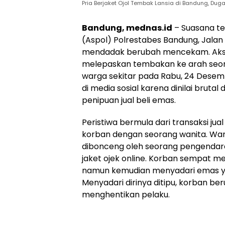
Pria Berjaket Ojol Tembak Lansia di Bandung, Dug
Bandung, mednas.id
– Suasana te
(Aspol) Polrestabes Bandung, Jalan 
mendadak berubah mencekam. Aksi P
melepaskan tembakan ke arah seo
warga sekitar pada Rabu, 24 Desembe
di media sosial karena dinilai bruta
penipuan jual beli emas.
Peristiwa bermula dari transaksi jua
korban dengan seorang wanita. Wani
dibonceng oleh seorang pengenda
jaket ojek online. Korban sempat 
namun kemudian menyadari emas ya
Menyadari dirinya ditipu, korban b
menghentikan pelaku.