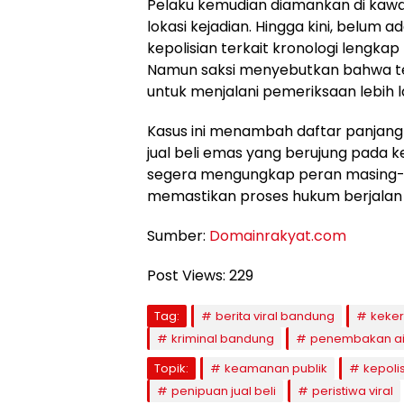
Pelaku kemudian diamankan di kawa
lokasi kejadian. Hingga kini, belum 
kepolisian terkait kronologi lengka
Namun saksi menyebutkan bahwa te
untuk menjalani pemeriksaan lebih la
Kasus ini menambah daftar panjan
jual beli emas yang berujung pada 
segera mengungkap peran masing-m
memastikan proses hukum berjalan a
Sumber:
Domainrakyat.com
Post Views:
229
Tag:
berita viral bandung
keker
kriminal bandung
penembakan air
Topik:
keamanan publik
kepoli
penipuan jual beli
peristiwa viral