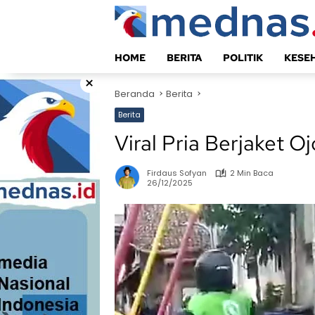
Langsung
ke
konten
HOME
BERITA
POLITIK
KESE
×
Beranda
Berita
Berita
Viral Pria Berjaket 
Firdaus Sofyan
2 Min Baca
26/12/2025