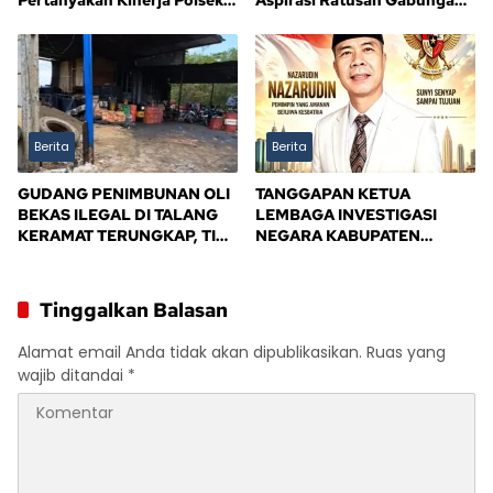
Pertanyakan Kinerja Polsek
Aspirasi Ratusan Gabungan
Sandes
Kelompok Tani (GAPOKTAN)
Persatuan Masyarakat Rimba
Asam
Berita
Berita
GUDANG PENIMBUNAN OLI
TANGGAPAN KETUA
BEKAS ILEGAL DI TALANG
LEMBAGA INVESTIGASI
KERAMAT TERUNGKAP, TIM
NEGARA KABUPATEN
BPD ALIANSI SAFIK
BANYUASIN
MENDESAK PENINDAKAN
TEGAS PEMERINTAH
Tinggalkan Balasan
BANYUASIN
Alamat email Anda tidak akan dipublikasikan.
Ruas yang
wajib ditandai
*