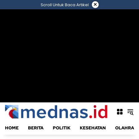
Langsung
×
Scroll Untuk Baca Artikel
ke
konten
HOME
BERITA
POLITIK
KESEHATAN
OLAHRAG