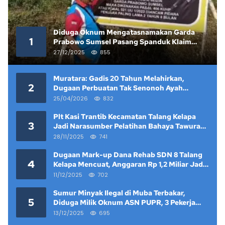
Diduga Oknum Mengatasnamakan Garda
1
Prabowo Sumsel Pasang Spanduk Klaim
Lahan yang Telah Diputus Pengadilan
27/12/2025
855
Muratara: Gadis 20 Tahun Melahirkan,
2
Dugaan Perbuatan Tak Senonoh Ayah
Kandung Mencuat
25/04/2026
832
Plt Kasi Trantib Kecamatan Talang Kelapa
3
Jadi Narasumber Pelatihan Bahaya Tawuran
dan Narkoba di Keramat Raya
28/11/2025
741
Dugaan Mark-up Dana Rehab SDN 8 Talang
4
Kelapa Mencuat, Anggaran Rp 1,2 Miliar Jadi
Sorotan
11/12/2025
702
Sumur Minyak Ilegal di Muba Terbakar,
5
Diduga Milik Oknum ASN PUPR, 3 Pekerja
Tewas
13/12/2025
695