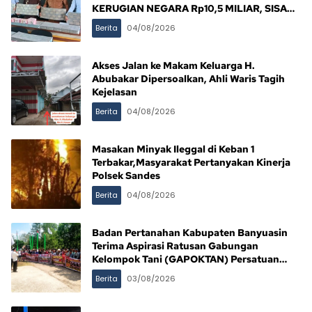
KERUGIAN NEGARA Rp10,5 MILIAR, SISA
Rp116,7 MILIAR DIJANJI LUNAS 12 BULAN
Berita
04/08/2026
Akses Jalan ke Makam Keluarga H.
Abubakar Dipersoalkan, Ahli Waris Tagih
Kejelasan
Berita
04/08/2026
Masakan Minyak Ileggal di Keban 1
Terbakar,Masyarakat Pertanyakan Kinerja
Polsek Sandes
Berita
04/08/2026
Badan Pertanahan Kabupaten Banyuasin
Terima Aspirasi Ratusan Gabungan
Kelompok Tani (GAPOKTAN) Persatuan
Masyarakat Rimba Asam
Berita
03/08/2026