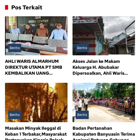
Pos Terkait
Berita
Berita
AHLI WARIS ALMARHUM
Akses Jalan ke Makam
DIREKTUR UTAMA PT SMB
Keluarga H. Abubakar
KEMBALIKAN UANG
Dipersoalkan, Ahli Waris
KERUGIAN NEGARA Rp10,5
Tagih Kejelasan
MILIAR, SISA Rp116,7 MILIAR
DIJANJI LUNAS 12 BULAN
Berita
Berita
Masakan Minyak Ileggal di
Badan Pertanahan
Keban 1 Terbakar,Masyarakat
Kabupaten Banyuasin Terima