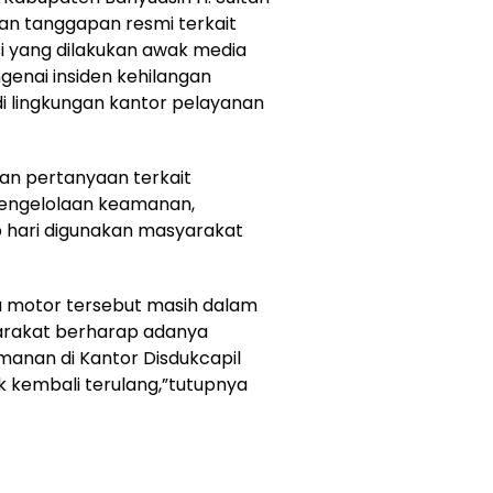
kan tanggapan resmi terkait
si yang dilakukan awak media
enai insiden kehilangan
di lingkungan kantor pelayanan
an pertanyaan terkait
engelolaan keamanan,
ap hari digunakan masyarakat
da motor tersebut masih dalam
arakat berharap adanya
manan di Kantor Disdukcapil
k kembali terulang,”tutupnya