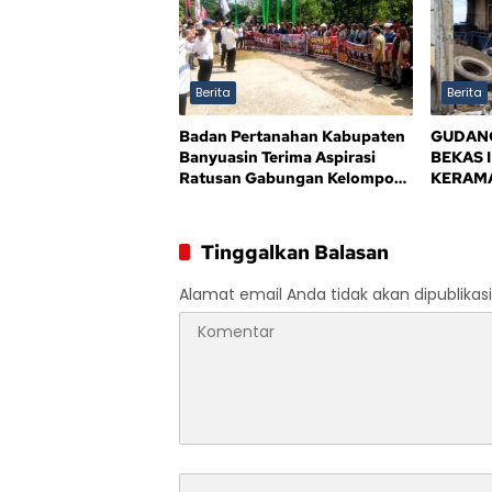
Berita
Berita
Badan Pertanahan Kabupaten
GUDANG
Banyuasin Terima Aspirasi
BEKAS 
Ratusan Gabungan Kelompok
KERAMA
Tani (GAPOKTAN) Persatuan
BPD AL
Masyarakat Rimba Asam
MENDE
TEGAS 
Tinggalkan Balasan
BANYU
Alamat email Anda tidak akan dipublikasi