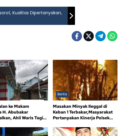
sorot, Kualitas Dipertanyakan,
Berita
alan ke Makam
Masakan Minyak Ileggal di
a H. Abubakar
Keban 1 Terbakar,Masyarakat
lkan, Ahli Waris Tagih
Pertanyakan Kinerja Polsek
an
Sandes