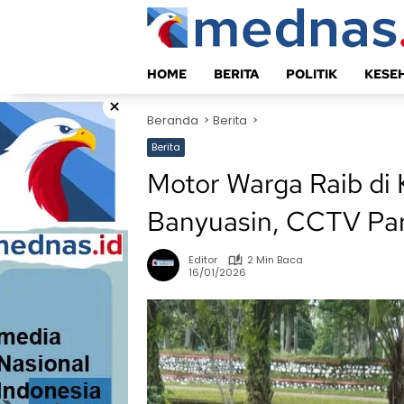
Langsung
ke
konten
HOME
BERITA
POLITIK
KESE
×
Beranda
Berita
Berita
Motor Warga Raib di 
Banyuasin, CCTV Par
Editor
2 Min Baca
16/01/2026