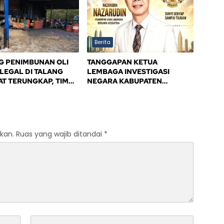
Berita
 PENIMBUNAN OLI
TANGGAPAN KETUA
ILEGAL DI TALANG
LEMBAGA INVESTIGASI
T TERUNGKAP, TIM
NEGARA KABUPATEN
IANSI SAFIK
BANYUASIN
SAK PENINDAKAN
PEMERINTAH
ASIN
kan.
Ruas yang wajib ditandai
*