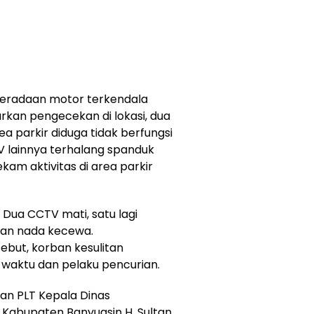
beradaan motor terkendala
rkan pengecekan di lokasi, dua
a parkir diduga tidak berfungsi
V lainnya terhalang spanduk
kam aktivitas di area parkir
 Dua CCTV mati, satu lagi
gan nada kecewa.
ebut, korban kesulitan
 waktu dan pelaku pencurian.
gkan PLT Kepala Dinas
 Kabupaten Banyuasin H. Sultan