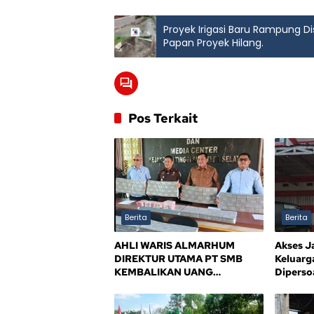
Proyek Irigasi Baru Rampung Di
Papan Proyek Hilang.
Pos Terkait
Berita
Berita
AHLI WARIS ALMARHUM
Akses J
DIREKTUR UTAMA PT SMB
Keluarg
KEMBALIKAN UANG
Dipersoa
KERUGIAN NEGARA Rp10,5
Kejelas
MILIAR, SISA Rp116,7 MILIAR
DIJANJI LUNAS 12 BULAN