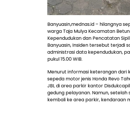
Banyuasin,mednas.id – hilangnya se
warga Taja Mulya Kecamatan Betung
Kependudukan dan Pencatatan Sipil
Banyuasin, Insiden tersebut terjadi
administrasi data kependudukan, pa
pukul 15.00 WIB.
Menurut informasi keterangan dari
sepeda motor jenis Honda Revo Ta
JBL di area parkir kantor Disdukca
gedung pelayanan. Namun, setelah
kembali ke area parkir, kendaraan m