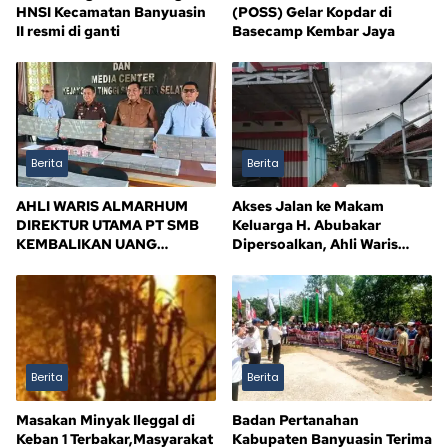
HNSI Kecamatan Banyuasin
(POSS) Gelar Kopdar di
II resmi di ganti
Basecamp Kembar Jaya
Berita
Berita
AHLI WARIS ALMARHUM
Akses Jalan ke Makam
DIREKTUR UTAMA PT SMB
Keluarga H. Abubakar
KEMBALIKAN UANG
Dipersoalkan, Ahli Waris
KERUGIAN NEGARA Rp10,5
Tagih Kejelasan
MILIAR, SISA Rp116,7 MILIAR
DIJANJI LUNAS 12 BULAN
Berita
Berita
Masakan Minyak Ileggal di
Badan Pertanahan
Keban 1 Terbakar,Masyarakat
Kabupaten Banyuasin Terima