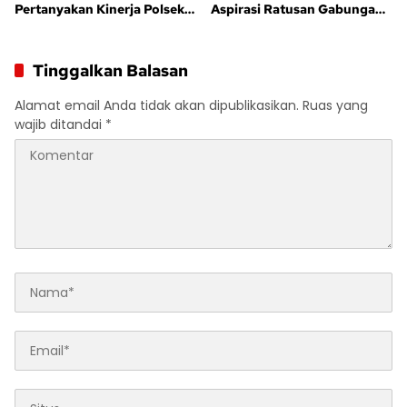
Pertanyakan Kinerja Polsek
Aspirasi Ratusan Gabungan
Sandes
Kelompok Tani (GAPOKTAN)
Persatuan Masyarakat Rimba
Asam
Tinggalkan Balasan
Alamat email Anda tidak akan dipublikasikan.
Ruas yang
wajib ditandai
*