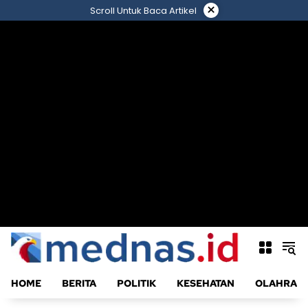
Langsung
×
Scroll Untuk Baca Artikel
ke
konten
HOME
BERITA
POLITIK
KESEHATAN
OLAHRAG