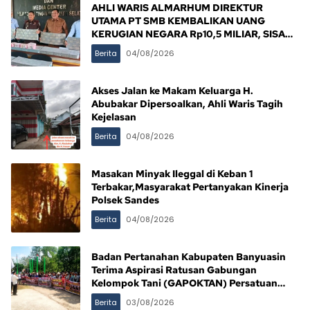
AHLI WARIS ALMARHUM DIREKTUR
UTAMA PT SMB KEMBALIKAN UANG
KERUGIAN NEGARA Rp10,5 MILIAR, SISA
Rp116,7 MILIAR DIJANJI LUNAS 12 BULAN
Berita
04/08/2026
Akses Jalan ke Makam Keluarga H.
Abubakar Dipersoalkan, Ahli Waris Tagih
Kejelasan
Berita
04/08/2026
Masakan Minyak Ileggal di Keban 1
Terbakar,Masyarakat Pertanyakan Kinerja
Polsek Sandes
Berita
04/08/2026
Badan Pertanahan Kabupaten Banyuasin
Terima Aspirasi Ratusan Gabungan
Kelompok Tani (GAPOKTAN) Persatuan
Masyarakat Rimba Asam
Berita
03/08/2026