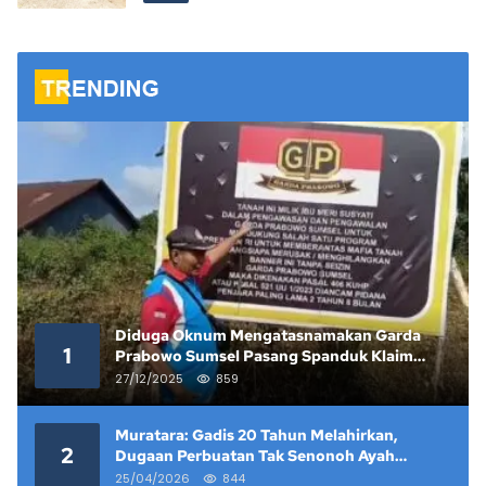
Diduga Oknum Mengatasnamakan Garda
1
Prabowo Sumsel Pasang Spanduk Klaim
Lahan yang Telah Diputus Pengadilan
27/12/2025
859
Muratara: Gadis 20 Tahun Melahirkan,
2
Dugaan Perbuatan Tak Senonoh Ayah
Kandung Mencuat
25/04/2026
844