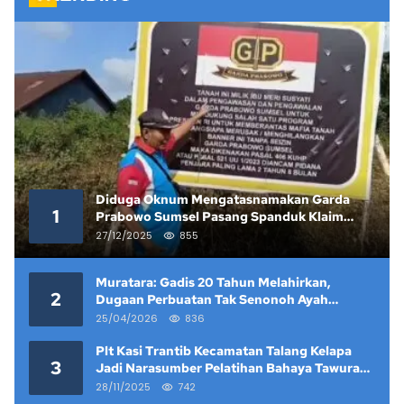
Diduga Oknum Mengatasnamakan Garda
1
Prabowo Sumsel Pasang Spanduk Klaim
Lahan yang Telah Diputus Pengadilan
27/12/2025
855
Muratara: Gadis 20 Tahun Melahirkan,
2
Dugaan Perbuatan Tak Senonoh Ayah
Kandung Mencuat
25/04/2026
836
Plt Kasi Trantib Kecamatan Talang Kelapa
3
Jadi Narasumber Pelatihan Bahaya Tawuran
dan Narkoba di Keramat Raya
28/11/2025
742