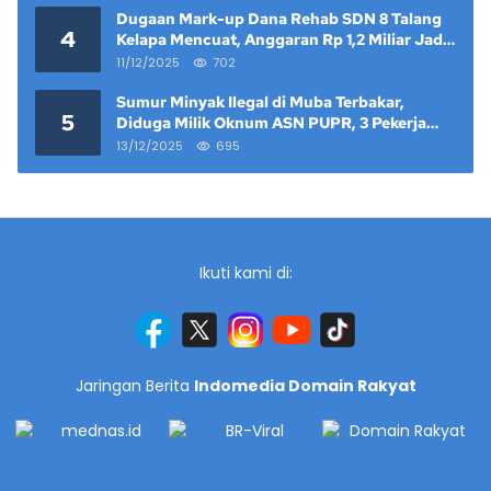
Dugaan Mark-up Dana Rehab SDN 8 Talang
4
Kelapa Mencuat, Anggaran Rp 1,2 Miliar Jadi
Sorotan
11/12/2025
702
Sumur Minyak Ilegal di Muba Terbakar,
5
Diduga Milik Oknum ASN PUPR, 3 Pekerja
Tewas
13/12/2025
695
Ikuti kami di:
Jaringan Berita
Indomedia Domain Rakyat