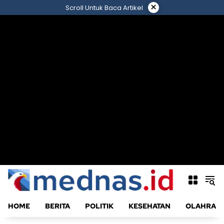
Langsung
×
Scroll Untuk Baca Artikel
ke
konten
HOME
BERITA
POLITIK
KESEHATAN
OLAHRAG