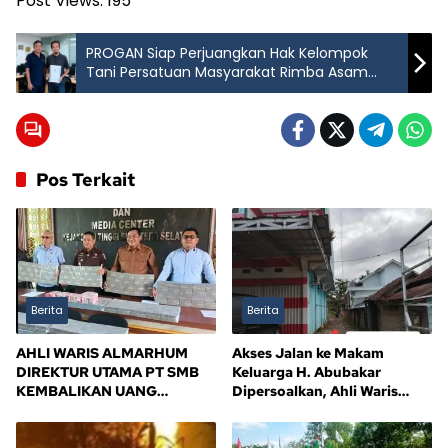
Post Views:
195
PROGAN Siap Perjuangkan Hak Kelompok
Tani Persatuan Masyarakat Rimba Asam
Terkait Persoalan Lahan
Pos Terkait
Berita
Berita
AHLI WARIS ALMARHUM
Akses Jalan ke Makam
DIREKTUR UTAMA PT SMB
Keluarga H. Abubakar
KEMBALIKAN UANG
Dipersoalkan, Ahli Waris
KERUGIAN NEGARA Rp10,5
Tagih Kejelasan
MILIAR, SISA Rp116,7 MILIAR