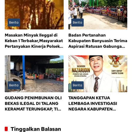
DIJANJI LUNAS 12 BULAN
Berita
Berita
Masakan Minyak Ileggal di
Badan Pertanahan
Keban 1 Terbakar,Masyarakat
Kabupaten Banyuasin Terima
Pertanyakan Kinerja Polsek
Aspirasi Ratusan Gabungan
Sandes
Kelompok Tani (GAPOKTAN)
Persatuan Masyarakat Rimba
Asam
Berita
Berita
GUDANG PENIMBUNAN OLI
TANGGAPAN KETUA
BEKAS ILEGAL DI TALANG
LEMBAGA INVESTIGASI
KERAMAT TERUNGKAP, TIM
NEGARA KABUPATEN
BPD ALIANSI SAFIK
BANYUASIN
MENDESAK PENINDAKAN
TEGAS PEMERINTAH
Tinggalkan Balasan
BANYUASIN