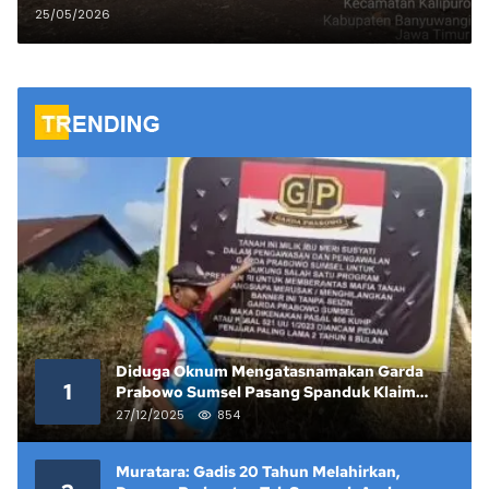
AWI Dpc Banyuwangi Minta APH
25/05/2026
Bertindak
Diduga Oknum Mengatasnamakan Garda
1
Prabowo Sumsel Pasang Spanduk Klaim
Lahan yang Telah Diputus Pengadilan
27/12/2025
854
Muratara: Gadis 20 Tahun Melahirkan,