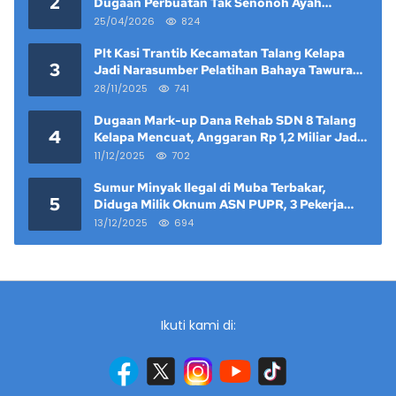
2
Dugaan Perbuatan Tak Senonoh Ayah
Kandung Mencuat
25/04/2026
824
Plt Kasi Trantib Kecamatan Talang Kelapa
3
Jadi Narasumber Pelatihan Bahaya Tawuran
dan Narkoba di Keramat Raya
28/11/2025
741
Dugaan Mark-up Dana Rehab SDN 8 Talang
4
Kelapa Mencuat, Anggaran Rp 1,2 Miliar Jadi
Sorotan
11/12/2025
702
Sumur Minyak Ilegal di Muba Terbakar,
5
Diduga Milik Oknum ASN PUPR, 3 Pekerja
Tewas
13/12/2025
694
Ikuti kami di: