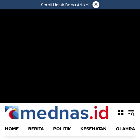
Langsung
×
Scroll Untuk Baca Artikel
ke
konten
HOME
BERITA
POLITIK
KESEHATAN
OLAHRAG