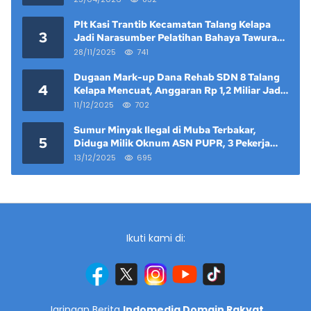
Plt Kasi Trantib Kecamatan Talang Kelapa
3
Jadi Narasumber Pelatihan Bahaya Tawuran
dan Narkoba di Keramat Raya
28/11/2025
741
Dugaan Mark-up Dana Rehab SDN 8 Talang
4
Kelapa Mencuat, Anggaran Rp 1,2 Miliar Jadi
Sorotan
11/12/2025
702
Sumur Minyak Ilegal di Muba Terbakar,
5
Diduga Milik Oknum ASN PUPR, 3 Pekerja
Tewas
13/12/2025
695
Ikuti kami di:
Jaringan Berita
Indomedia Domain Rakyat