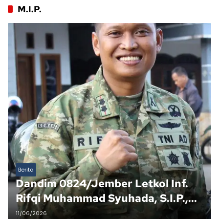
M.I.P.
Berita
Dandim 0824/Jember Letkol Inf.
Rifqi Muhammad Syuhada, S.I.P.,
M.I.P. Tegaskan Kesiapsiagaan
11/06/2026