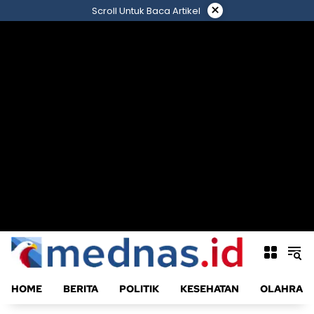
Langsung
×
Scroll Untuk Baca Artikel
ke
konten
HOME
BERITA
POLITIK
KESEHATAN
OLAHRAG