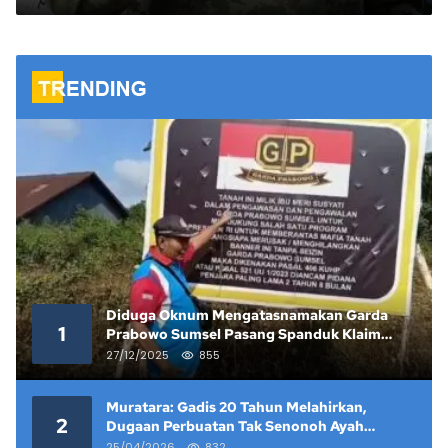
Hadapi Karhutla, Simulasi TNI AD
di Wuluhan Jadi Bukti Nyata
Negara Hadir Melindungi Rakyat
Diduga Oknum Mengatasnamakan Garda
1
Prabowo Sumsel Pasang Spanduk Klaim
Lahan yang Telah Diputus Pengadilan
27/12/2025
855
Muratara: Gadis 20 Tahun Melahirkan,
2
Dugaan Perbuatan Tak Senonoh Ayah
Kandung Mencuat
25/04/2026
832