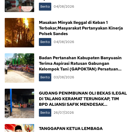
Berita
04/08/2026
Masakan Minyak Ileggal di Keban 1
Terbakar,Masyarakat Pertanyakan Kinerja
Polsek Sandes
Berita
04/08/2026
Badan Pertanahan Kabupaten Banyuasin
Terima Aspirasi Ratusan Gabungan
Kelompok Tani (GAPOKTAN) Persatuan
Masyarakat Rimba Asam
Berita
03/08/2026
GUDANG PENIMBUNAN OLI BEKAS ILEGAL
DI TALANG KERAMAT TERUNGKAP, TIM
BPD ALIANSI SAFIK MENDESAK
PENINDAKAN TEGAS PEMERINTAH
Berita
26/07/2026
BANYUASIN
TANGGAPAN KETUA LEMBAGA