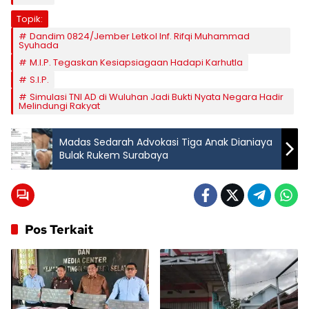
Topik:
Dandim 0824/Jember Letkol Inf. Rifqi Muhammad
Syuhada
M.I.P. Tegaskan Kesiapsiagaan Hadapi Karhutla
S.I.P.
Simulasi TNI AD di Wuluhan Jadi Bukti Nyata Negara Hadir
Melindungi Rakyat
Madas Sedarah Advokasi Tiga Anak Dianiaya
Bulak Rukem Surabaya
Pos Terkait