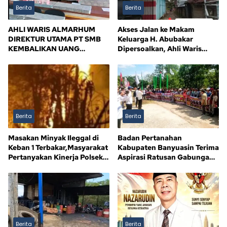
Berita
Berita
AHLI WARIS ALMARHUM
Akses Jalan ke Makam
DIREKTUR UTAMA PT SMB
Keluarga H. Abubakar
KEMBALIKAN UANG
Dipersoalkan, Ahli Waris
KERUGIAN NEGARA Rp10,5
Tagih Kejelasan
MILIAR, SISA Rp116,7 MILIAR
DIJANJI LUNAS 12 BULAN
Berita
Berita
Masakan Minyak Ileggal di
Badan Pertanahan
Keban 1 Terbakar,Masyarakat
Kabupaten Banyuasin Terima
Pertanyakan Kinerja Polsek
Aspirasi Ratusan Gabungan
Sandes
Kelompok Tani (GAPOKTAN)
Persatuan Masyarakat Rimba
Asam
Berita
Berita