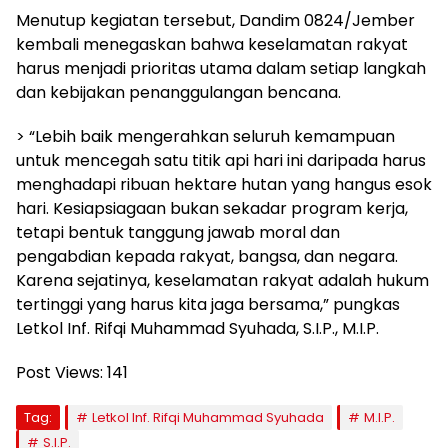
Menutup kegiatan tersebut, Dandim 0824/Jember
kembali menegaskan bahwa keselamatan rakyat
harus menjadi prioritas utama dalam setiap langkah
dan kebijakan penanggulangan bencana.
> “Lebih baik mengerahkan seluruh kemampuan
untuk mencegah satu titik api hari ini daripada harus
menghadapi ribuan hektare hutan yang hangus esok
hari. Kesiapsiagaan bukan sekadar program kerja,
tetapi bentuk tanggung jawab moral dan
pengabdian kepada rakyat, bangsa, dan negara.
Karena sejatinya, keselamatan rakyat adalah hukum
tertinggi yang harus kita jaga bersama,” pungkas
Letkol Inf. Rifqi Muhammad Syuhada, S.I.P., M.I.P.
Post Views:
141
Tag:
Letkol Inf. Rifqi Muhammad Syuhada
M.I.P.
S.I.P.