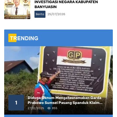
INVESTIGASI NEGARA KABUPATEN
BANYUASIN
Berita
25/07/2026
Diduga Oknum Mengatasnamakan Garda
1
Prabowo Sumsel Pasang Spanduk Klaim
Lahan yang Telah Diputus Pengadilan
27/12/2025
855