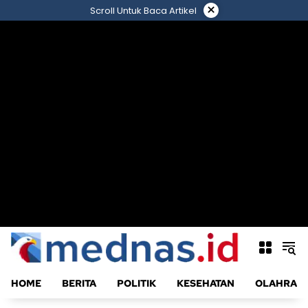
Langsung
×
Scroll Untuk Baca Artikel
ke
konten
HOME
BERITA
POLITIK
KESEHATAN
OLAHRAG