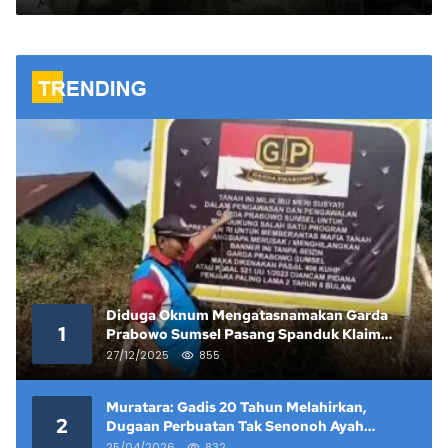
Hadapi Karhutla, Simulasi TNI AD
di Wuluhan Jadi Bukti Nyata
Negara Hadir Melindungi Rakyat
Diduga Oknum Mengatasnamakan Garda
1
Prabowo Sumsel Pasang Spanduk Klaim
Lahan yang Telah Diputus Pengadilan
27/12/2025
855
Muratara: Gadis 20 Tahun Melahirkan,
2
Dugaan Perbuatan Tak Senonoh Ayah
Kandung Mencuat
25/04/2026
832