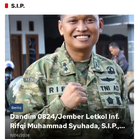
S.I.P.
Berita
Dandim 0824/Jember Letkol Inf.
Rifqi Muhammad Syuhada, S.I.P.,
M.I.P. Tegaskan Kesiapsiagaan
11/06/2026