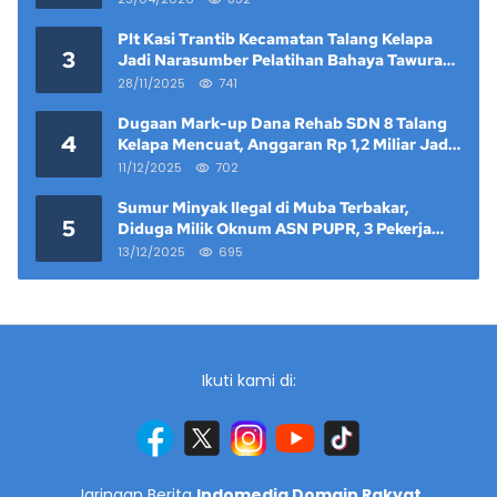
Plt Kasi Trantib Kecamatan Talang Kelapa
3
Jadi Narasumber Pelatihan Bahaya Tawuran
dan Narkoba di Keramat Raya
28/11/2025
741
Dugaan Mark-up Dana Rehab SDN 8 Talang
4
Kelapa Mencuat, Anggaran Rp 1,2 Miliar Jadi
Sorotan
11/12/2025
702
Sumur Minyak Ilegal di Muba Terbakar,
5
Diduga Milik Oknum ASN PUPR, 3 Pekerja
Tewas
13/12/2025
695
Ikuti kami di:
Jaringan Berita
Indomedia Domain Rakyat