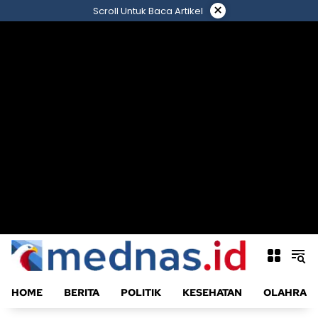
Langsung
×
Scroll Untuk Baca Artikel
ke
konten
HOME
BERITA
POLITIK
KESEHATAN
OLAHRAG