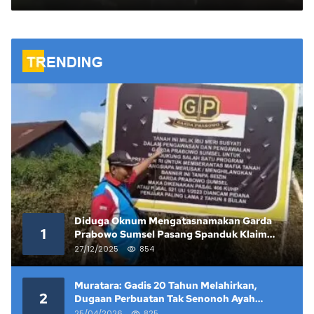
Diduga Oknum Mengatasnamakan Garda
1
Prabowo Sumsel Pasang Spanduk Klaim
Lahan yang Telah Diputus Pengadilan
27/12/2025
854
Muratara: Gadis 20 Tahun Melahirkan,
2
Dugaan Perbuatan Tak Senonoh Ayah
Kandung Mencuat
25/04/2026
825