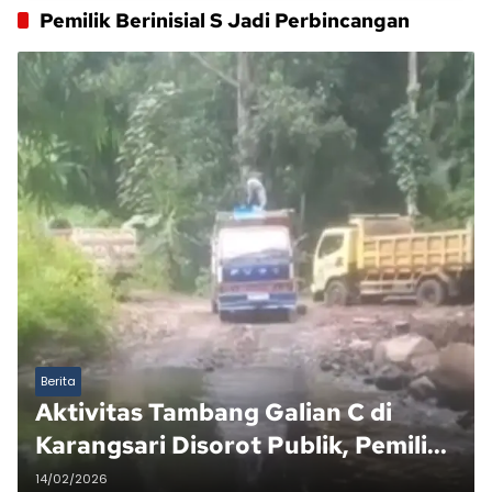
Pemilik Berinisial S Jadi Perbincangan
Berita
Aktivitas Tambang Galian C di
Karangsari Disorot Publik, Pemilik
Berinisial S Jadi Perbincangan
14/02/2026