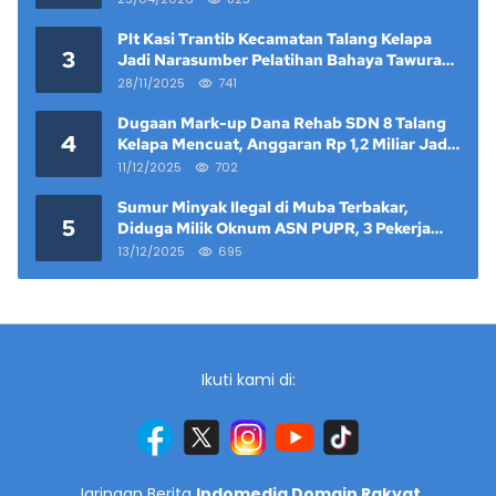
Plt Kasi Trantib Kecamatan Talang Kelapa
3
Jadi Narasumber Pelatihan Bahaya Tawuran
dan Narkoba di Keramat Raya
28/11/2025
741
Dugaan Mark-up Dana Rehab SDN 8 Talang
4
Kelapa Mencuat, Anggaran Rp 1,2 Miliar Jadi
Sorotan
11/12/2025
702
Sumur Minyak Ilegal di Muba Terbakar,
5
Diduga Milik Oknum ASN PUPR, 3 Pekerja
Tewas
13/12/2025
695
Ikuti kami di:
Jaringan Berita
Indomedia Domain Rakyat