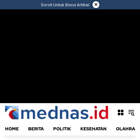
Langsung
×
Scroll Untuk Baca Artikel
ke
konten
HOME
BERITA
POLITIK
KESEHATAN
OLAHRAG