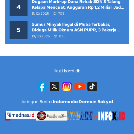
Dugaan Mark-up Dana Rehab SDN 8 Talang
4
Kelapa Mencuat, Anggaran Rp 1,2 Miliar Jadi
Sorotan
11/12/2025
703
Sumur Minyak Ilegal di Muba Terbakar,
5
Diduga Milik Oknum ASN PUPR, 3 Pekerja
Tewas
13/12/2025
695
Ikuti kami di:
Jaringan Berita
Indomedia Domain Rakyat