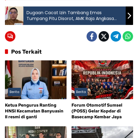
Dugaan Cacat Izin Tambang Emas
Tumpang Pitu Disorot, AMK Raja Angkasa
Desak Uji Legalitas AMDAL di Pengadilan.
Pos Terkait
Berita
Berita
Ketua Pengurus Ranting
Forum Otomotif Sumsel
HNSI Kecamatan Banyuasin
(POSS) Gelar Kopdar di
II resmi di ganti
Basecamp Kembar Jaya