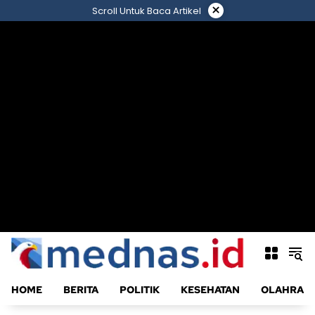
Langsung
×
Scroll Untuk Baca Artikel
ke
konten
HOME
BERITA
POLITIK
KESEHATAN
OLAHRAG