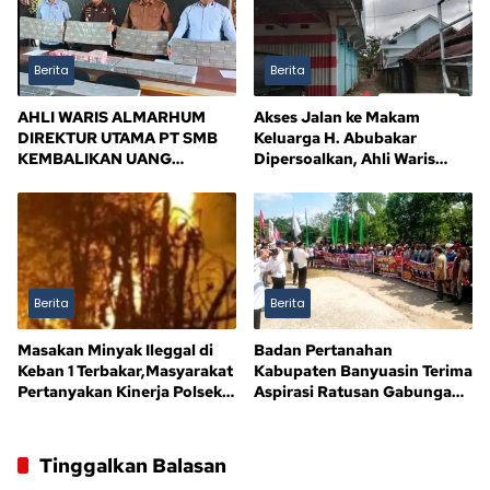
Berita
Berita
AHLI WARIS ALMARHUM
Akses Jalan ke Makam
DIREKTUR UTAMA PT SMB
Keluarga H. Abubakar
KEMBALIKAN UANG
Dipersoalkan, Ahli Waris
KERUGIAN NEGARA Rp10,5
Tagih Kejelasan
MILIAR, SISA Rp116,7 MILIAR
DIJANJI LUNAS 12 BULAN
Berita
Berita
Masakan Minyak Ileggal di
Badan Pertanahan
Keban 1 Terbakar,Masyarakat
Kabupaten Banyuasin Terima
Pertanyakan Kinerja Polsek
Aspirasi Ratusan Gabungan
Sandes
Kelompok Tani (GAPOKTAN)
Persatuan Masyarakat Rimba
Asam
Tinggalkan Balasan