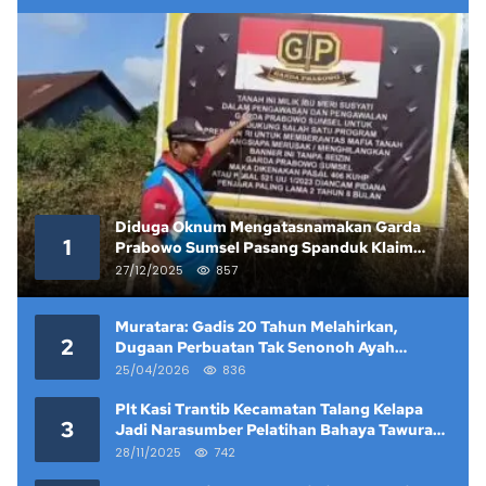
Diduga Oknum Mengatasnamakan Garda
1
Prabowo Sumsel Pasang Spanduk Klaim
Lahan yang Telah Diputus Pengadilan
27/12/2025
857
Muratara: Gadis 20 Tahun Melahirkan,
2
Dugaan Perbuatan Tak Senonoh Ayah
Kandung Mencuat
25/04/2026
836
Plt Kasi Trantib Kecamatan Talang Kelapa
3
Jadi Narasumber Pelatihan Bahaya Tawuran
dan Narkoba di Keramat Raya
28/11/2025
742