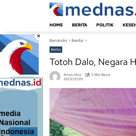
Langsung
ke
konten
HOME
BERITA
POLITIK
KESE
×
Beranda
Berita
Berita
Totoh Dalo, Negara 
Amos Diaz
2 Min Baca
29/12/2025