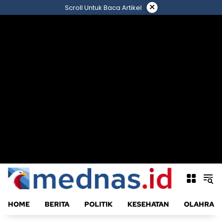
Langsung
×
Scroll Untuk Baca Artikel
ke
konten
HOME
BERITA
POLITIK
KESEHATAN
OLAHRAG