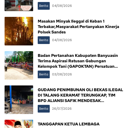
Berita
04/08/2026
Masakan Minyak Ileggal di Keban 1
Terbakar,Masyarakat Pertanyakan Kinerja
Polsek Sandes
Berita
04/08/2026
Badan Pertanahan Kabupaten Banyuasin
Terima Aspirasi Ratusan Gabungan
Kelompok Tani (GAPOKTAN) Persatuan
Masyarakat Rimba Asam
Berita
03/08/2026
GUDANG PENIMBUNAN OLI BEKAS ILEGAL
DI TALANG KERAMAT TERUNGKAP, TIM
BPD ALIANSI SAFIK MENDESAK
PENINDAKAN TEGAS PEMERINTAH
Berita
26/07/2026
BANYUASIN
TANGGAPAN KETUA LEMBAGA