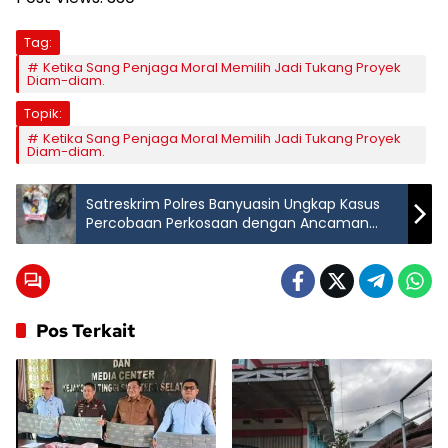
Tag:
Ketika Sang Penjaga Moral Memilih Jadi Tukang Proyek
Diam-diam.
Topik:
Ketika Sang Penjaga Moral Memilih Jadi Tukang Proyek
Diam-diam.
Satreskrim Polres Banyuasin Ungkap Kasus
Percobaan Perkosaan dengan Ancaman
Kapak
Pos Terkait