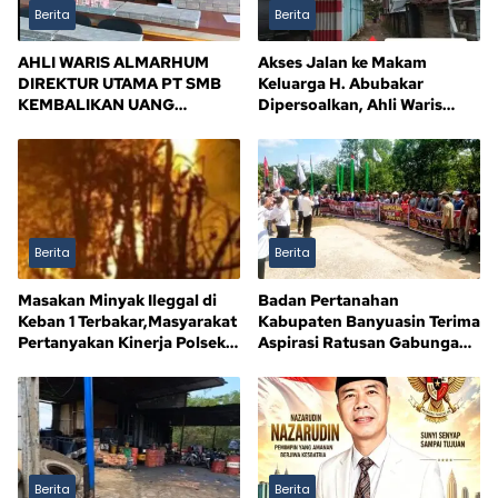
Berita
Berita
AHLI WARIS ALMARHUM
Akses Jalan ke Makam
DIREKTUR UTAMA PT SMB
Keluarga H. Abubakar
KEMBALIKAN UANG
Dipersoalkan, Ahli Waris
KERUGIAN NEGARA Rp10,5
Tagih Kejelasan
MILIAR, SISA Rp116,7 MILIAR
DIJANJI LUNAS 12 BULAN
Berita
Berita
Masakan Minyak Ileggal di
Badan Pertanahan
Keban 1 Terbakar,Masyarakat
Kabupaten Banyuasin Terima
Pertanyakan Kinerja Polsek
Aspirasi Ratusan Gabungan
Sandes
Kelompok Tani (GAPOKTAN)
Persatuan Masyarakat Rimba
Asam
Berita
Berita