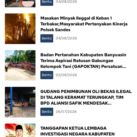
Berita
04/08/2026
Masakan Minyak Ileggal di Keban 1
Terbakar,Masyarakat Pertanyakan Kinerja
Polsek Sandes
Berita
04/08/2026
Badan Pertanahan Kabupaten Banyuasin
Terima Aspirasi Ratusan Gabungan
Kelompok Tani (GAPOKTAN) Persatuan
Masyarakat Rimba Asam
Berita
03/08/2026
GUDANG PENIMBUNAN OLI BEKAS ILEGAL
DI TALANG KERAMAT TERUNGKAP, TIM
BPD ALIANSI SAFIK MENDESAK
PENINDAKAN TEGAS PEMERINTAH
Berita
26/07/2026
BANYUASIN
TANGGAPAN KETUA LEMBAGA
INVESTIGASI NEGARA KABUPATEN