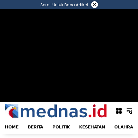
Langsung
×
Scroll Untuk Baca Artikel
ke
konten
HOME
BERITA
POLITIK
KESEHATAN
OLAHRAG