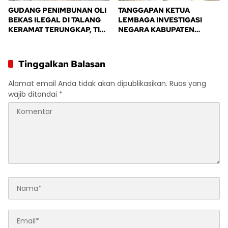
GUDANG PENIMBUNAN OLI
TANGGAPAN KETUA
BEKAS ILEGAL DI TALANG
LEMBAGA INVESTIGASI
KERAMAT TERUNGKAP, TIM
NEGARA KABUPATEN
BPD ALIANSI SAFIK
BANYUASIN
MENDESAK PENINDAKAN
TEGAS PEMERINTAH
Tinggalkan Balasan
BANYUASIN
Alamat email Anda tidak akan dipublikasikan.
Ruas yang
wajib ditandai
*