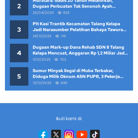
Muratara: Gadis 20 Tahun Melahirkan,
2
Dugaan Perbuatan Tak Senonoh Ayah
Kandung Mencuat
25/04/2026
825
Plt Kasi Trantib Kecamatan Talang Kelapa
3
Jadi Narasumber Pelatihan Bahaya Tawuran
dan Narkoba di Keramat Raya
28/11/2025
741
Dugaan Mark-up Dana Rehab SDN 8 Talang
4
Kelapa Mencuat, Anggaran Rp 1,2 Miliar Jadi
Sorotan
11/12/2025
702
Sumur Minyak Ilegal di Muba Terbakar,
5
Diduga Milik Oknum ASN PUPR, 3 Pekerja
Tewas
13/12/2025
695
Ikuti kami di: