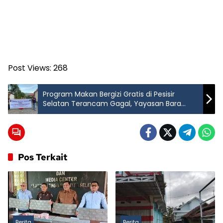
Post Views:
268
Program Makan Bergizi Gratis di Pesisir
Selatan Terancam Gagal, Yayasan Bara
Nusantara Kembali Dituding Tidak
Profesional
Pos Terkait
Berita
Berita