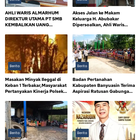
AHLI WARIS ALMARHUM
Akses Jalan ke Makam
DIREKTUR UTAMA PT SMB
Keluarga H. Abubakar
KEMBALIKAN UANG
Dipersoalkan, Ahli Waris
KERUGIAN NEGARA Rp10,5
Tagih Kejelasan
MILIAR, SISA Rp116,7 MILIAR
DIJANJI LUNAS 12 BULAN
Berita
Berita
Masakan Minyak Ileggal di
Badan Pertanahan
Keban 1 Terbakar,Masyarakat
Kabupaten Banyuasin Terima
Pertanyakan Kinerja Polsek
Aspirasi Ratusan Gabungan
Sandes
Kelompok Tani (GAPOKTAN)
Persatuan Masyarakat Rimba
Asam
Berita
Berita