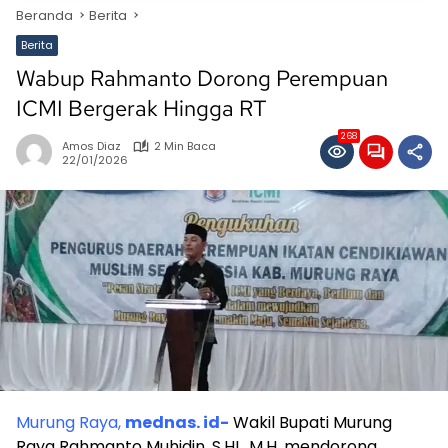
Beranda
Berita
Berita
Wabup Rahmanto Dorong Perempuan
ICMI Bergerak Hingga RT
268
Amos Diaz
2 Min Baca
22/01/2026
Murung Raya,
mednas. id-
Wakil Bupati Murung
Raya Rahmanto Muhidin, S.HI., M.H. mendorong