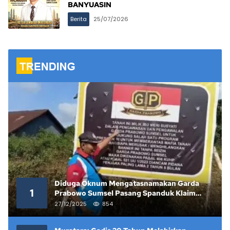
BANYUASIN
Berita
25/07/2026
Diduga Oknum Mengatasnamakan Garda
1
Prabowo Sumsel Pasang Spanduk Klaim
Lahan yang Telah Diputus Pengadilan
27/12/2025
854