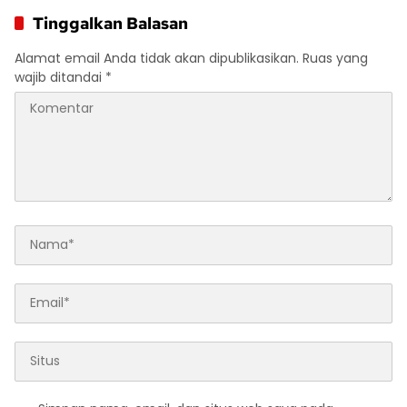
Asam
Tinggalkan Balasan
Alamat email Anda tidak akan dipublikasikan.
Ruas yang
wajib ditandai
*