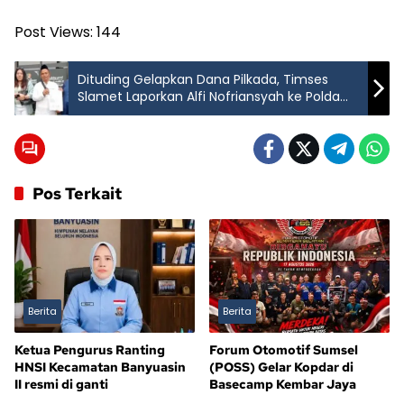
Post Views:
144
Dituding Gelapkan Dana Pilkada, Timses
Slamet Laporkan Alfi Nofriansyah ke Polda
Sumsel atas Dugaan Persangkaan Palsu
Pos Terkait
Berita
Berita
Ketua Pengurus Ranting
Forum Otomotif Sumsel
HNSI Kecamatan Banyuasin
(POSS) Gelar Kopdar di
II resmi di ganti
Basecamp Kembar Jaya