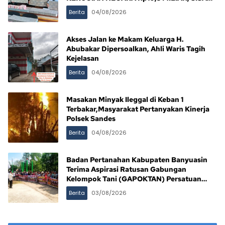
Rp116,7 MILIAR DIJANJI LUNAS 12 BULAN
Berita
04/08/2026
Akses Jalan ke Makam Keluarga H.
Abubakar Dipersoalkan, Ahli Waris Tagih
Kejelasan
Berita
04/08/2026
Masakan Minyak Ileggal di Keban 1
Terbakar,Masyarakat Pertanyakan Kinerja
Polsek Sandes
Berita
04/08/2026
Badan Pertanahan Kabupaten Banyuasin
Terima Aspirasi Ratusan Gabungan
Kelompok Tani (GAPOKTAN) Persatuan
Masyarakat Rimba Asam
Berita
03/08/2026