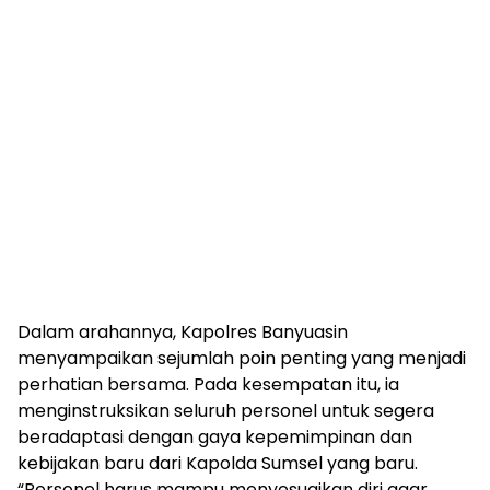
Dalam arahannya, Kapolres Banyuasin
menyampaikan sejumlah poin penting yang menjadi
perhatian bersama. Pada kesempatan itu, ia
menginstruksikan seluruh personel untuk segera
beradaptasi dengan gaya kepemimpinan dan
kebijakan baru dari Kapolda Sumsel yang baru.
“Personel harus mampu menyesuaikan diri agar