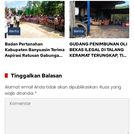
Berita
Berita
Badan Pertanahan
GUDANG PENIMBUNAN OLI
Kabupaten Banyuasin Terima
BEKAS ILEGAL DI TALANG
Aspirasi Ratusan Gabungan
KERAMAT TERUNGKAP, TIM
Kelompok Tani (GAPOKTAN)
BPD ALIANSI SAFIK
Persatuan Masyarakat Rimba
MENDESAK PENINDAKAN
Asam
TEGAS PEMERINTAH
Tinggalkan Balasan
BANYUASIN
Alamat email Anda tidak akan dipublikasikan.
Ruas yang
wajib ditandai
*