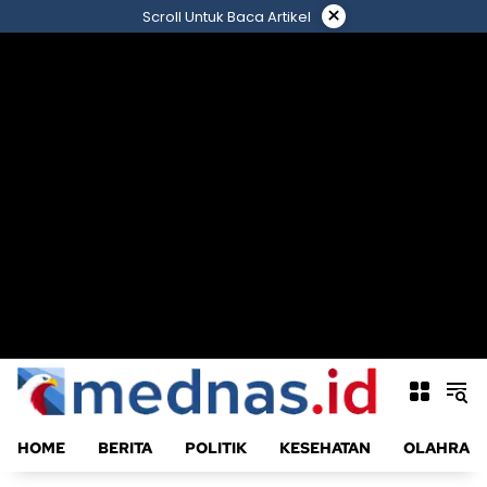
Langsung
×
Scroll Untuk Baca Artikel
ke
konten
HOME
BERITA
POLITIK
KESEHATAN
OLAHRAG