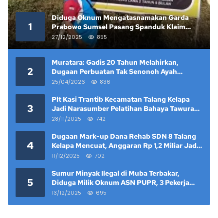
Diduga Oknum Mengatasnamakan Garda
1
Prabowo Sumsel Pasang Spanduk Klaim
Lahan yang Telah Diputus Pengadilan
27/12/2025
855
Muratara: Gadis 20 Tahun Melahirkan,
2
Dugaan Perbuatan Tak Senonoh Ayah
Kandung Mencuat
25/04/2026
836
Plt Kasi Trantib Kecamatan Talang Kelapa
3
Jadi Narasumber Pelatihan Bahaya Tawuran
dan Narkoba di Keramat Raya
28/11/2025
742
Dugaan Mark-up Dana Rehab SDN 8 Talang
4
Kelapa Mencuat, Anggaran Rp 1,2 Miliar Jadi
Sorotan
11/12/2025
702
Sumur Minyak Ilegal di Muba Terbakar,
5
Diduga Milik Oknum ASN PUPR, 3 Pekerja
Tewas
13/12/2025
695