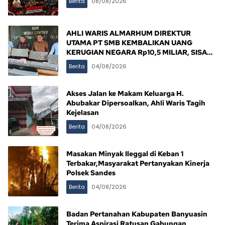
Berita
08/08/2026
AHLI WARIS ALMARHUM DIREKTUR
UTAMA PT SMB KEMBALIKAN UANG
KERUGIAN NEGARA Rp10,5 MILIAR, SISA
Rp116,7 MILIAR DIJANJI LUNAS 12 BULAN
Berita
04/08/2026
Akses Jalan ke Makam Keluarga H.
Abubakar Dipersoalkan, Ahli Waris Tagih
Kejelasan
Berita
04/08/2026
Masakan Minyak Ileggal di Keban 1
Terbakar,Masyarakat Pertanyakan Kinerja
Polsek Sandes
Berita
04/08/2026
Badan Pertanahan Kabupaten Banyuasin
Terima Aspirasi Ratusan Gabungan