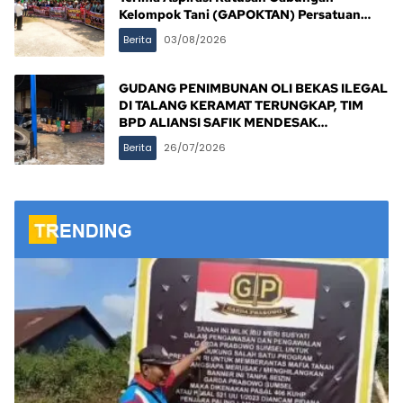
Kelompok Tani (GAPOKTAN) Persatuan
Masyarakat Rimba Asam
Berita
03/08/2026
GUDANG PENIMBUNAN OLI BEKAS ILEGAL
DI TALANG KERAMAT TERUNGKAP, TIM
BPD ALIANSI SAFIK MENDESAK
PENINDAKAN TEGAS PEMERINTAH
Berita
26/07/2026
BANYUASIN