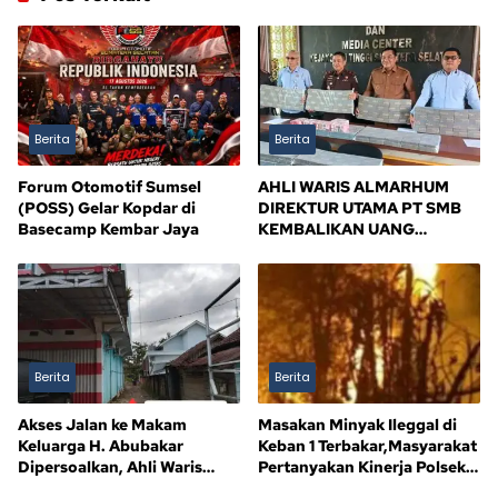
Berita
Berita
Forum Otomotif Sumsel
AHLI WARIS ALMARHUM
(POSS) Gelar Kopdar di
DIREKTUR UTAMA PT SMB
Basecamp Kembar Jaya
KEMBALIKAN UANG
KERUGIAN NEGARA Rp10,5
MILIAR, SISA Rp116,7 MILIAR
DIJANJI LUNAS 12 BULAN
Berita
Berita
Akses Jalan ke Makam
Masakan Minyak Ileggal di
Keluarga H. Abubakar
Keban 1 Terbakar,Masyarakat
Dipersoalkan, Ahli Waris
Pertanyakan Kinerja Polsek
Tagih Kejelasan
Sandes