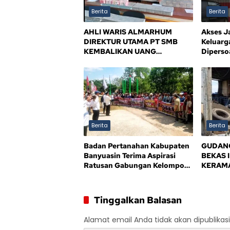
Berita
Berita
AHLI WARIS ALMARHUM
Akses J
DIREKTUR UTAMA PT SMB
Keluarg
KEMBALIKAN UANG
Dipersoa
KERUGIAN NEGARA Rp10,5
Kejelas
MILIAR, SISA Rp116,7 MILIAR
DIJANJI LUNAS 12 BULAN
Berita
Berita
Badan Pertanahan Kabupaten
GUDANG
Banyuasin Terima Aspirasi
BEKAS 
Ratusan Gabungan Kelompok
KERAMA
Tani (GAPOKTAN) Persatuan
BPD AL
Masyarakat Rimba Asam
MENDE
TEGAS 
Tinggalkan Balasan
BANYU
Alamat email Anda tidak akan dipublikasi