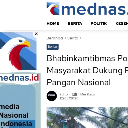
Langsung
ke
konten
HOME
BERITA
POLITIK
KESE
×
Beranda
Berita
Berita
Bhabinkamtibmas Po
Masyarakat Dukung
Pangan Nasional
Editor
1 Min Baca
12/05/2026