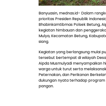
Banyuasin, mednas.id– Dalam ran
prioritas Presiden Republik Indones
Bhabinkamtibmas Polsek Betung, A
kegiatan himbauan dan penggeraka
Mulya, Kecamatan Betung, Kabupaten
siang.
Kegiatan yang berlangsung mulai puk
tersebut bertempat di wilayah Desa
Aipda Musmulyadi menyampaikan h
warga untuk turut serta melaksana
Peternakan, dan Perikanan Berkelan
dukungan nyata terhadap program
pangan.