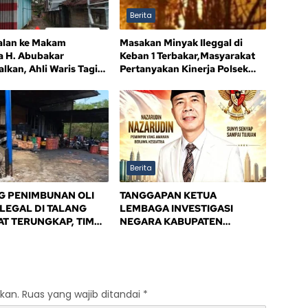
Berita
alan ke Makam
Masakan Minyak Ileggal di
a H. Abubakar
Keban 1 Terbakar,Masyarakat
lkan, Ahli Waris Tagih
Pertanyakan Kinerja Polsek
an
Sandes
Berita
 PENIMBUNAN OLI
TANGGAPAN KETUA
ILEGAL DI TALANG
LEMBAGA INVESTIGASI
T TERUNGKAP, TIM
NEGARA KABUPATEN
IANSI SAFIK
BANYUASIN
SAK PENINDAKAN
PEMERINTAH
ASIN
kan.
Ruas yang wajib ditandai
*